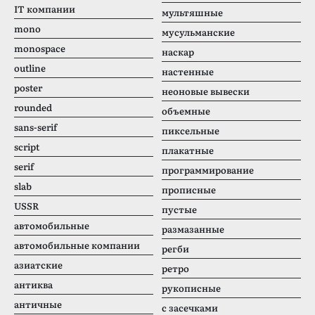
IT компании
мультяшные
mono
мусульманские
monospace
наскар
outline
настенные
poster
неоновые вывески
rounded
объемные
sans-serif
пиксельные
script
плакатные
serif
программирование
slab
прописные
USSR
пустые
автомобильные
размазанные
автомобильные компании
регби
азиатские
ретро
антиква
рукописные
античные
с засечками