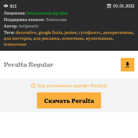
03.01.2022
913
Лицензия:
Бесплатный шрифт
Поддержка языков:
Латиница
Автор:
Astigmatic
Теги:
decorative
,
google fonts
,
poster
,
гуглфонтс
,
декоративные
,
для постеров
,
для рекламы
,
комичные
,
мультяшные
,
плакатные
Как установить шрифт Peralta?
Скачать Peralta