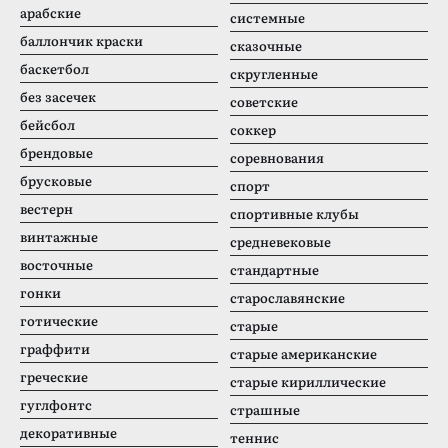
арабские
системные
баллончик краски
сказочные
баскетбол
скругленные
без засечек
советские
бейсбол
соккер
брендовые
соревнования
брусковые
спорт
вестерн
спортивные клубы
винтажные
средневековые
восточные
стандартные
гонки
старославянские
готические
старые
граффити
старые американские
греческие
старые кириллические
гуглфонтс
страшные
декоративные
теннис