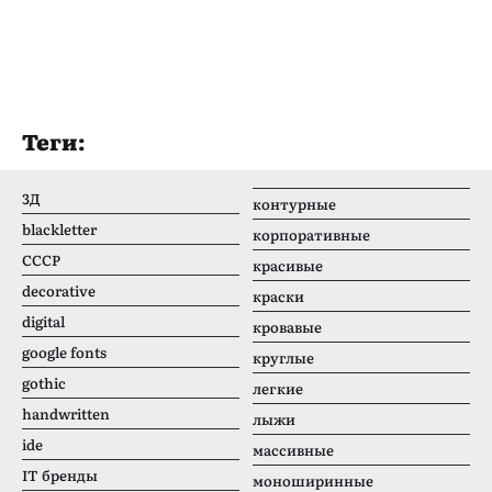
Теги:
3Д
контурные
blackletter
корпоративные
CCCР
красивые
decorative
краски
digital
кровавые
google fonts
круглые
gothic
легкие
handwritten
лыжи
ide
массивные
IT бренды
моноширинные