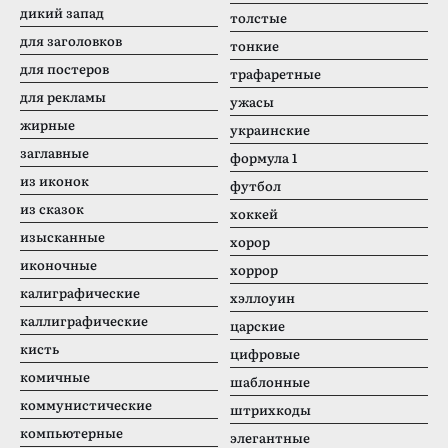
дикий запад
толстые
для заголовков
тонкие
для постеров
трафаретные
для рекламы
ужасы
жирные
украинские
заглавные
формула 1
из иконок
футбол
из сказок
хоккей
изысканные
хорор
иконочные
хоррор
калиграфические
хэллоуин
каллиграфические
царские
кисть
цифровые
комичные
шаблонные
коммунистические
штрихкоды
компьютерные
элегантные