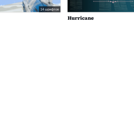
14 шрифтов
Hurricane