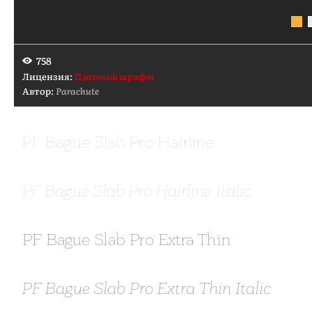
758
Лицензия:
Платный шрифт
Автор:
Parachute