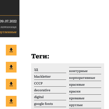
09.07.2022
 латиница
ругленные
Теги:
3Д
контурные
blackletter
корпоративные
CCCР
красивые
decorative
краски
digital
кровавые
google fonts
круглые