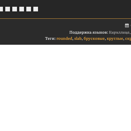
Поддержка языков:
Кириллица,
Теги:
rounded
,
slab
,
брусковые
,
круглые
,
ск