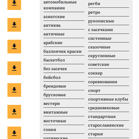
автомобильные
регби
компании
ретро
азиатские
рукописные
антиква
с засечками
античные
системные
арабские
сказочные
баллончик краски
скругленные
баскетбол
советские
без засечек
соккер
бейсбол
соревнования
брендовые
спорт
брусковые
спортивные клубы
вестерн
средневековые
винтажные
стандартные
восточные
старославянские
гонки
старые
готические