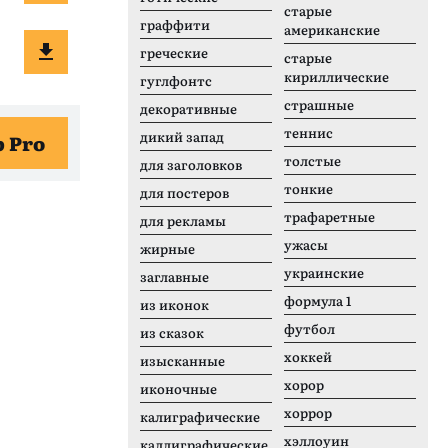
старые
граффити
американские
греческие
старые
кириллические
гуглфонтс
страшные
декоративные
теннис
дикий запад
b Pro
толстые
для заголовков
тонкие
для постеров
трафаретные
для рекламы
ужасы
жирные
украинские
заглавные
формула 1
из иконок
футбол
из сказок
хоккей
изысканные
хорор
иконочные
хоррор
калиграфические
хэллоуин
каллиграфические