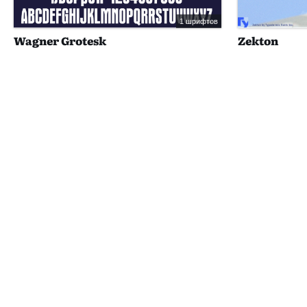
1 шрифтов
Wagner Grotesk
Zekton