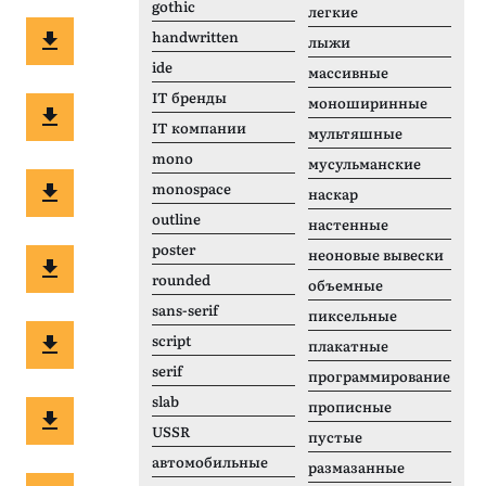
gothic
легкие
handwritten
лыжи
ide
массивные
IT бренды
моноширинные
IT компании
мультяшные
mono
мусульманские
monospace
наскар
outline
настенные
poster
неоновые вывески
rounded
объемные
sans-serif
пиксельные
script
плакатные
serif
программирование
slab
прописные
USSR
пустые
автомобильные
размазанные