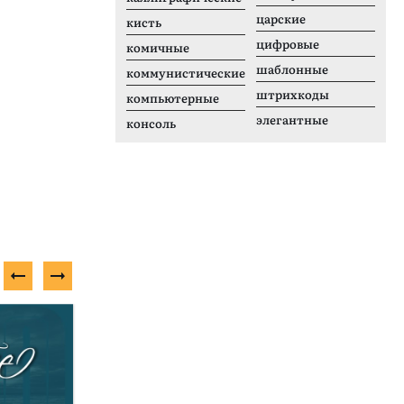
царские
кисть
цифровые
комичные
шаблонные
коммунистические
штрихкоды
компьютерные
элегантные
консоль
Бесплатный шрифт
Н