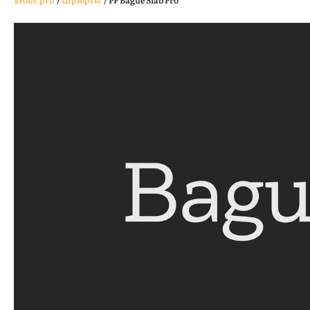
xFont.pro
/
Шрифты
/
PF Bague Slab Pro