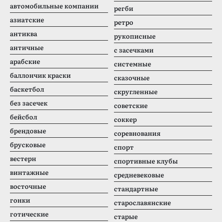
автомобильные компании
регби
азиатские
ретро
антиква
рукописные
античные
с засечками
арабские
системные
баллончик краски
сказочные
баскетбол
скругленные
без засечек
советские
бейсбол
соккер
брендовые
соревнования
брусковые
спорт
вестерн
спортивные клубы
винтажные
средневековые
восточные
стандартные
гонки
старославянские
готические
старые