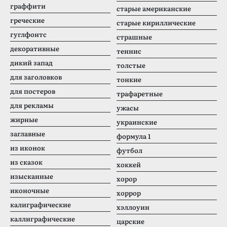
граффити
старые американские
греческие
старые кириллические
гуглфонтс
страшные
декоративные
теннис
дикий запад
толстые
для заголовков
тонкие
для постеров
трафаретные
для рекламы
ужасы
жирные
украинские
заглавные
формула 1
из иконок
футбол
из сказок
хоккей
изысканные
хорор
иконочные
хоррор
калиграфические
хэллоуин
каллиграфические
царские