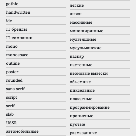
gothic
легкие
handwritten
лыжи
ide
массивные
IT бренды
моноширинные
IT компании
мультяшные
mono
мусульманские
monospace
наскар
outline
настенные
poster
неоновые вывески
rounded
объемные
sans-serif
пиксельные
script
плакатные
serif
программирование
slab
прописные
USSR
пустые
автомобильные
размазанные