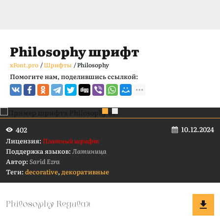
Philosophy шрифт
xFont.pro
/
Шрифты
/
Philosophy
Помогите нам, поделившись ссылкой:
10.12.2024
402
Лицензия:
Платный шрифт
Поддержка языков:
Латиница
Автор:
Sarid Ezra
Теги:
decorative
,
декоративные