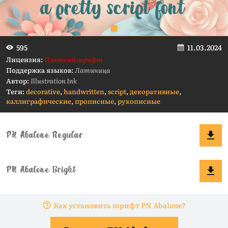
11.03.2024
595
Лицензия:
Платный шрифт
Поддержка языков:
Латиница
Автор:
Illustration Ink
Теги:
decorative
,
handwritten
,
script
,
декоративные
,
каллиграфические
,
прописные
,
рукописные
Как установить шрифт PN Abalone?