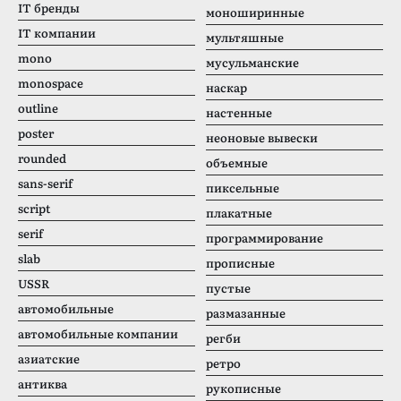
IT бренды
моноширинные
IT компании
мультяшные
mono
мусульманские
monospace
наскар
outline
настенные
poster
неоновые вывески
rounded
объемные
sans-serif
пиксельные
script
плакатные
serif
программирование
slab
прописные
USSR
пустые
автомобильные
размазанные
автомобильные компании
регби
азиатские
ретро
антиква
рукописные