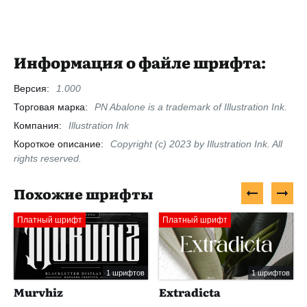
Информация о файле шрифта:
Версия:
1.000
Торговая марка:
PN Abalone is a trademark of Illustration Ink.
Компания:
Illustration Ink
Короткое описание:
Copyright (c) 2023 by Illustration Ink. All
rights reserved.
Похожие шрифты
Платный шрифт
Платный шрифт
1 шрифтов
1 шрифтов
Murvhiz
Extradicta