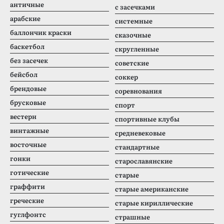
античные
с засечками
арабские
системные
баллончик краски
сказочные
баскетбол
скругленные
без засечек
советские
бейсбол
соккер
брендовые
соревнования
брусковые
спорт
вестерн
спортивные клубы
винтажные
средневековые
восточные
стандартные
гонки
старославянские
готические
старые
граффити
старые американские
греческие
старые кириллические
гуглфонтс
страшные