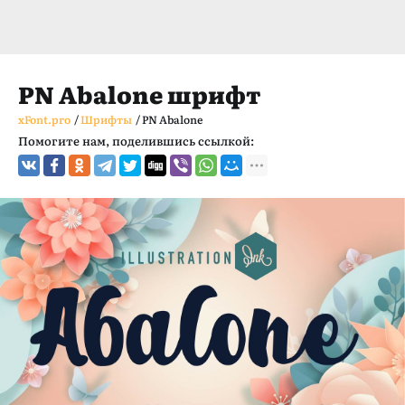
PN Abalone шрифт
xFont.pro
/
Шрифты
/
PN Abalone
Помогите нам, поделившись ссылкой: