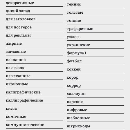
декоративные
теннис
дикий запад
толстые
для заголовков
тонкие
для постеров
трафаретные
для рекламы
ужасы
жирные
украинские
заглавные
формула 1
из иконок
футбол
из сказок
хоккей
изысканные
хорор
иконочные
хоррор
калиграфические
хэллоуин
каллиграфические
царские
кисть
цифровые
комичные
шаблонные
коммунистические
штрихкоды