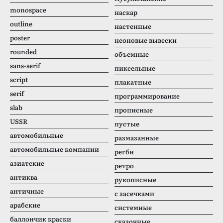
monospace
наскар
outline
настенные
poster
неоновые вывески
rounded
объемные
sans-serif
пиксельные
script
плакатные
serif
программирование
slab
прописные
USSR
пустые
автомобильные
размазанные
автомобильные компании
регби
азиатские
ретро
антиква
рукописные
античные
с засечками
арабские
системные
баллончик краски
сказочные