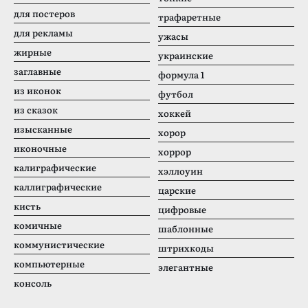
для постеров
трафаретные
для рекламы
ужасы
жирные
украинские
заглавные
формула 1
из иконок
футбол
из сказок
хоккей
изысканные
хорор
иконочные
хоррор
калиграфические
хэллоуин
каллиграфические
царские
кисть
цифровые
комичные
шаблонные
коммунистические
штрихкоды
компьютерные
элегантные
консоль