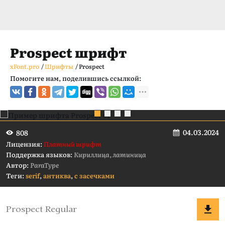
Prospect шрифт
xFont.pro
/
Шрифты
/
Prospect
Помогите нам, поделившись ссылкой:
04.03.2024
808
Лицензия:
Платный шрифт
Поддержка языков:
Кириллица, латиница
Автор:
ParaType
Теги:
serif
,
антиква
,
с засечками