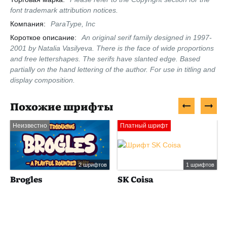
font trademark attribution notices.
Компания:
ParaType, Inc
Короткое описание:
An original serif family designed in 1997-
2001 by Natalia Vasilyeva. There is the face of wide proportions
and free lettershapes. The serifs have slanted edge. Based
partially on the hand lettering of the author. For use in titling and
display composition.
Похожие шрифты
Неизвестно
Платный шрифт
2 шрифтов
1 шрифтов
Brogles
SK Coisa