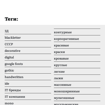
Теги:
3Д
контурные
blackletter
корпоративные
CCCР
красивые
decorative
краски
digital
кровавые
google fonts
круглые
gothic
легкие
handwritten
лыжи
ide
массивные
IT бренды
моноширинные
IT компании
мультяшные
mono
мусульманские