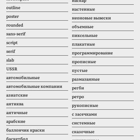
наскар
outline
настенные
poster
неоновые вывески
rounded
объемные
sans-serif
пиксельные
script
плакатные
serif
программирование
slab
прописные
USSR
пустые
автомобильные
размазанные
автомобильные компании
регби
азиатские
ретро
антиква
рукописные
античные
с засечками
арабские
системные
баллончик краски
сказочные
баскетбол