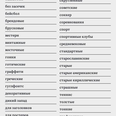
скругленные
без засечек
советские
бейсбол
соккер
брендовые
соревнования
брусковые
спорт
вестерн
спортивные клубы
винтажные
средневековые
восточные
стандартные
гонки
старославянские
готические
старые
граффити
старые американские
греческие
старые кириллические
гуглфонтс
страшные
декоративные
теннис
дикий запад
толстые
для заголовков
тонкие
для постеров