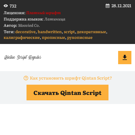
28.12.2021
732
Лицензия:
Платный шрифт
Поддержка языков:
Латиница
Автор:
Moovied Co.
Теги:
decorative
,
handwritten
,
script
,
декоративные
,
калиграфические
,
прописные
,
рукописные
Как установить шрифт Qintan Script?
Скачать Qintan Script