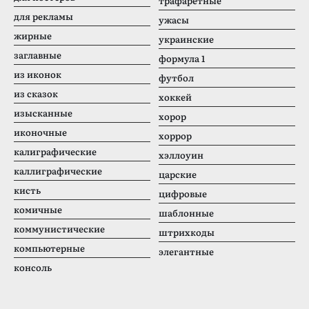
трафаретные
для рекламы
ужасы
жирные
украинские
заглавные
формула 1
из иконок
футбол
из сказок
хоккей
изысканные
хорор
иконочные
хоррор
калиграфические
хэллоуин
каллиграфические
царские
кисть
цифровые
комичные
шаблонные
коммунистические
штрихкоды
компьютерные
элегантные
консоль