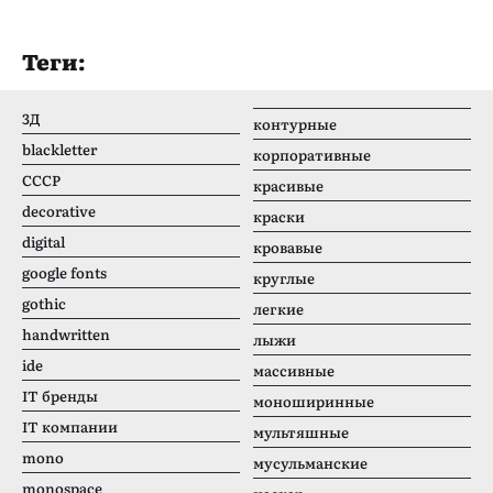
Теги:
3Д
контурные
blackletter
корпоративные
CCCР
красивые
decorative
краски
digital
кровавые
google fonts
круглые
gothic
легкие
handwritten
лыжи
ide
массивные
IT бренды
моноширинные
IT компании
мультяшные
mono
мусульманские
monospace