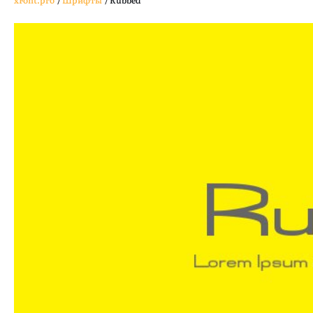
xFont.pro
/
Шрифты
/
Rubbed