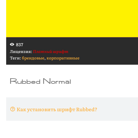
837
Лицензия:
Платный шрифт
Теги:
брендовые
,
корпоративные
Как установить шрифт Rubbed?