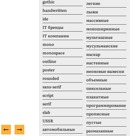
gothic
легкие
handwritten
лыжи
ide
массивные
IT бренды
моноширинные
IT компании
мультяшные
mono
мусульманские
monospace
наскар
outline
настенные
poster
неоновые вывески
rounded
объемные
sans-serif
пиксельные
script
плакатные
serif
программирование
slab
прописные
USSR
пустые
автомобильные
размазанные