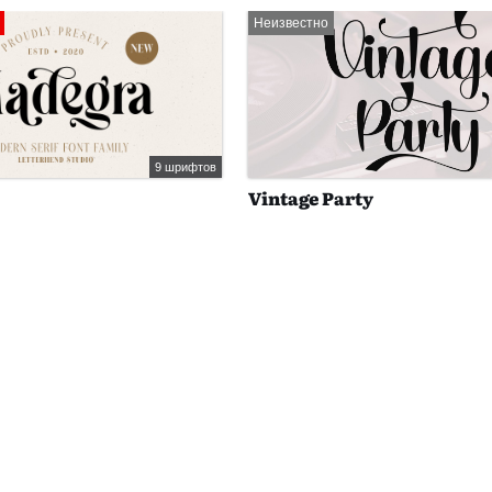
Неизвестно
9 шрифтов
Vintage Party