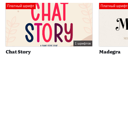
Платный шрифт
Платный шрифт
1 шрифтов
Chat Story
Madegra