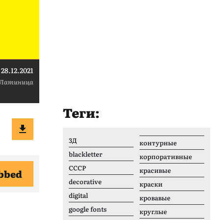
28.12.2021
Латиница
Теги:
3Д
контурные
blackletter
корпоративные
CCCР
красивые
bbed
decorative
краски
digital
кровавые
google fonts
круглые