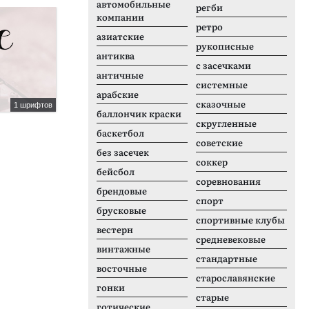
автомобильные
регби
Платный шрифт
П
компании
ретро
азиатские
рукописные
антиква
с засечками
античные
системные
арабские
сказочные
1 шрифтов
14 шрифтов
баллончик краски
Tablet Gothic
A
скругленные
баскетбол
советские
без засечек
соккер
бейсбол
соревнования
брендовые
спорт
брусковые
спортивные клубы
вестерн
средневековые
винтажные
стандартные
восточные
старославянские
гонки
старые
готические