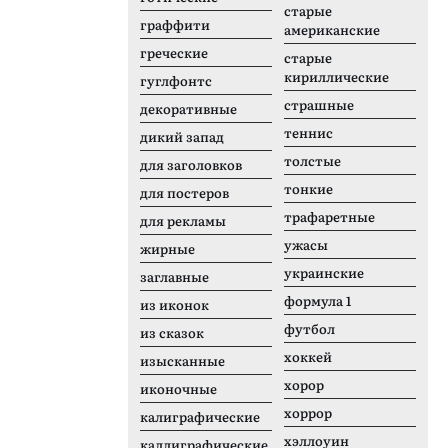
старые
граффити
американские
греческие
старые
кириллические
гуглфонтс
страшные
декоративные
теннис
дикий запад
толстые
для заголовков
тонкие
для постеров
трафаретные
для рекламы
ужасы
жирные
украинские
заглавные
формула 1
из иконок
футбол
из сказок
хоккей
изысканные
хорор
иконочные
хоррор
калиграфические
хэллоуин
каллиграфические