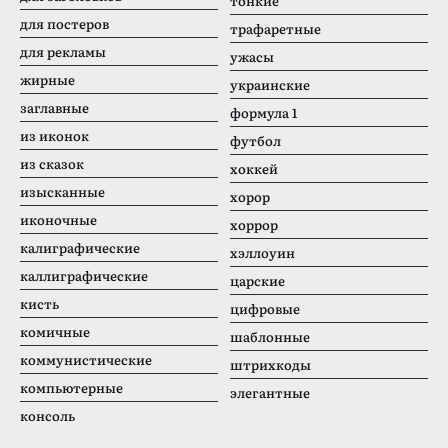
тонкие
для постеров
трафаретные
для рекламы
ужасы
жирные
украинские
заглавные
формула 1
из иконок
футбол
из сказок
хоккей
изысканные
хорор
иконочные
хоррор
калиграфические
хэллоуин
каллиграфические
царские
кисть
цифровые
комичные
шаблонные
коммунистические
штрихкоды
компьютерные
элегантные
консоль