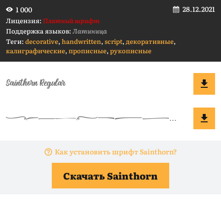
28.12.2021
1 000
Лицензия:
Платный шрифт
Поддержка языков:
Латиница
Теги:
decorative
,
handwritten
,
script
,
декоративные
,
калиграфические
,
прописные
,
рукописные
Как установить шрифт Sainthorn?
Скачать Sainthorn