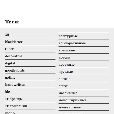
Теги:
3Д
контурные
blackletter
корпоративные
CCCР
красивые
decorative
краски
digital
кровавые
google fonts
круглые
gothic
легкие
handwritten
лыжи
ide
массивные
IT бренды
моноширинные
IT компании
мультяшные
mono