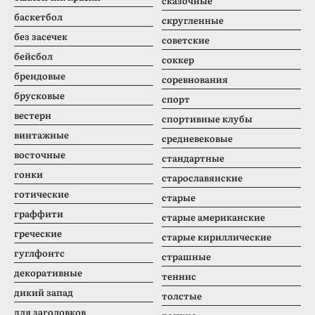
сказочные
баскетбол
скругленные
без засечек
советские
бейсбол
соккер
брендовые
соревнования
брусковые
спорт
вестерн
спортивные клубы
винтажные
средневековые
восточные
стандартные
гонки
старославянские
готические
старые
граффити
старые американские
греческие
старые кириллические
гуглфонтс
страшные
декоративные
теннис
дикий запад
толстые
для заголовков