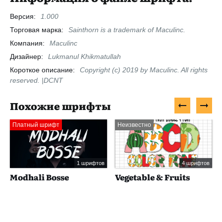
Версия:
1.000
Торговая марка:
Sainthorn is a trademark of Maculinc.
Компания:
Maculinc
Дизайнер:
Lukmanul Khikmatullah
Короткое описание:
Copyright (c) 2019 by Maculinc. All rights
reserved. |DCNT
Похожие шрифты
Платный шрифт
Неизвестно
1 шрифтов
4 шрифтов
Modhali Bosse
Vegetable & Fruits