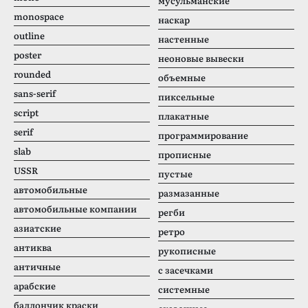
мусульманские
monospace
наскар
outline
настенные
poster
неоновые вывески
rounded
объемные
sans-serif
пиксельные
script
плакатные
serif
программирование
slab
прописные
USSR
пустые
автомобильные
размазанные
автомобильные компании
регби
азиатские
ретро
антиква
рукописные
античные
с засечками
арабские
системные
баллончик краски