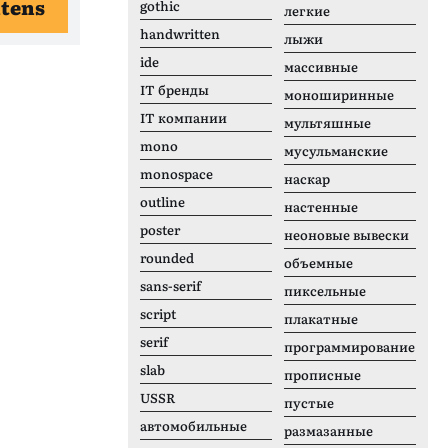
tens
gothic
легкие
handwritten
лыжи
ide
массивные
IT бренды
моноширинные
IT компании
мультяшные
mono
мусульманские
monospace
наскар
outline
настенные
poster
неоновые вывески
rounded
объемные
sans-serif
пиксельные
script
плакатные
serif
программирование
slab
прописные
USSR
пустые
автомобильные
размазанные