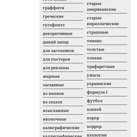
старые
граффити
американские
греческие
старые
кириллические
гуглфонтс
страшные
декоративные
теннис
дикий запад
толстые
для заголовков
тонкие
для постеров
трафаретные
для рекламы
ужасы
жирные
украинские
заглавные
формула 1
из иконок
футбол
из сказок
хоккей
изысканные
хорор
иконочные
хоррор
калиграфические
хэллоуин
каллиграфические