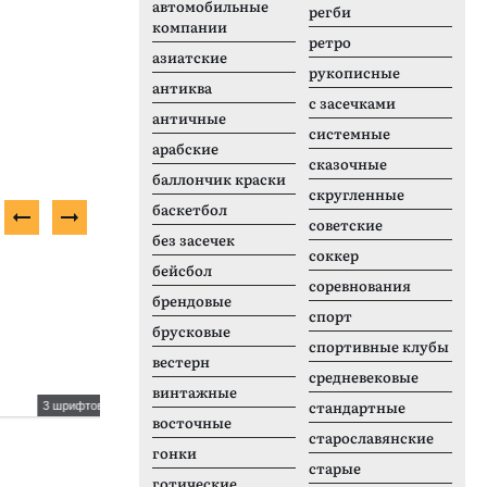
автомобильные
регби
компании
ретро
азиатские
рукописные
антиква
с засечками
античные
системные
арабские
сказочные
баллончик краски
скругленные
баскетбол
советские
без засечек
соккер
Платный шрифт
П
бейсбол
соревнования
брендовые
спорт
брусковые
спортивные клубы
вестерн
средневековые
винтажные
стандартные
3 шрифтов
2 шрифтов
восточные
Syndicate vol 1
C
старославянские
гонки
старые
готические