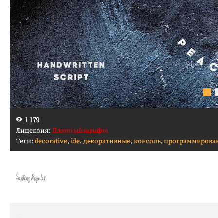
1 179
Лицензия:
Платный шрифт
Теги:
decorative
,
ide
,
декоративные
,
консоль
,
программирова