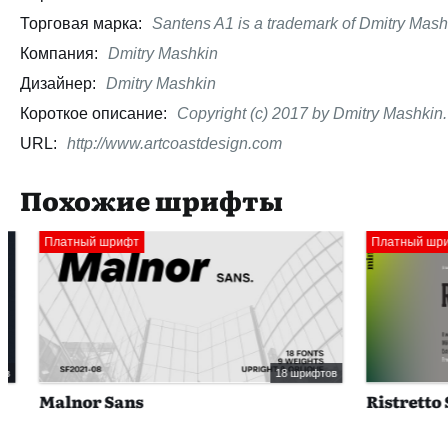
Торговая марка:
Santens A1 is a trademark of Dmitry Mash
Компания:
Dmitry Mashkin
Дизайнер:
Dmitry Mashkin
Короткое описание:
Copyright (c) 2017 by Dmitry Mashkin. 
URL:
http://www.artcoastdesign.com
Похожие шрифты
Платный шрифт
Платный шрифт
18 шрифтов
Malnor Sans
Ristretto Sl