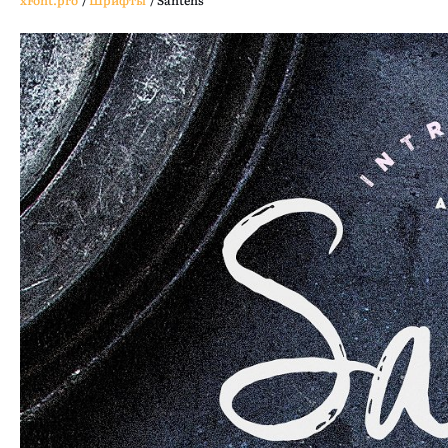
xFont.pro
/
Шрифты
/
Santens