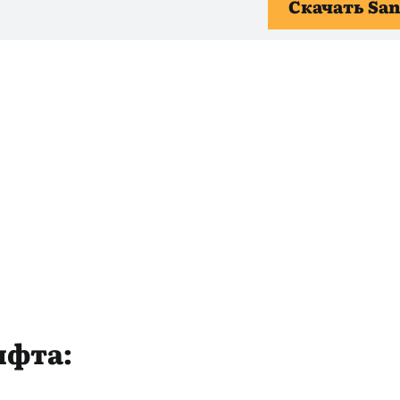
Скачать San
ифта: