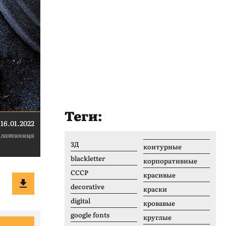
Теги:
16.01.2022
 латиница
3Д
контурные
blackletter
корпоративные
CCCР
красивые
decorative
краски
digital
кровавые
google fonts
круглые