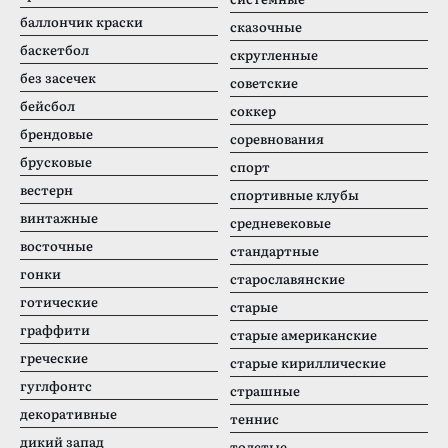
баллончик краски
сказочные
баскетбол
скругленные
без засечек
советские
бейсбол
соккер
брендовые
соревнования
брусковые
спорт
вестерн
спортивные клубы
винтажные
средневековые
восточные
стандартные
гонки
старославянские
готические
старые
граффити
старые американские
греческие
старые кириллические
гуглфонтс
страшные
декоративные
теннис
дикий запад
толстые