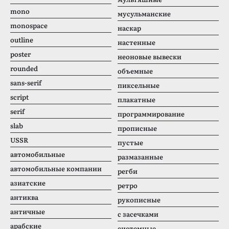
mono
мусульманские
monospace
наскар
outline
настенные
poster
неоновые вывески
rounded
объемные
sans-serif
пиксельные
script
плакатные
serif
программирование
slab
прописные
USSR
пустые
автомобильные
размазанные
автомобильные компании
регби
азиатские
ретро
антиква
рукописные
античные
с засечками
арабские
системные