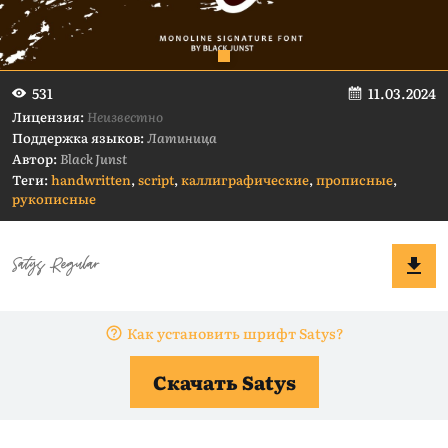
11.03.2024
531
Лицензия:
Неизвестно
Поддержка языков:
Латиница
Автор:
Black Junst
Теги:
handwritten
,
script
,
каллиграфические
,
прописные
,
рукописные
Как установить шрифт Satys?
Скачать Satys