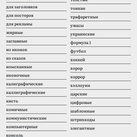
для заголовков
тонкие
для постеров
трафаретные
для рекламы
ужасы
жирные
украинские
заглавные
формула 1
из иконок
футбол
из сказок
хоккей
изысканные
хорор
иконочные
хоррор
калиграфические
хэллоуин
каллиграфические
царские
кисть
цифровые
комичные
шаблонные
коммунистические
штрихкоды
компьютерные
элегантные
консоль