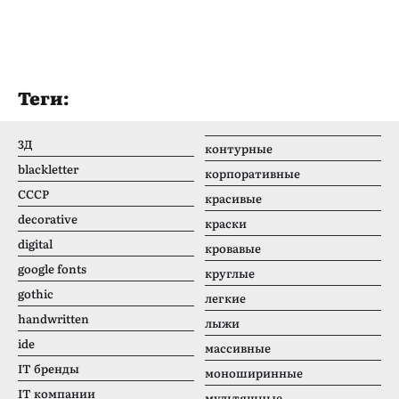
Теги:
3Д
контурные
blackletter
корпоративные
CCCР
красивые
decorative
краски
digital
кровавые
google fonts
круглые
gothic
легкие
handwritten
лыжи
ide
массивные
IT бренды
моноширинные
IT компании
мультяшные