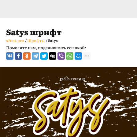
Satys шрифт
xFont.pro
/
Шрифты
/
Satys
Помогите нам, поделившись ссылкой: