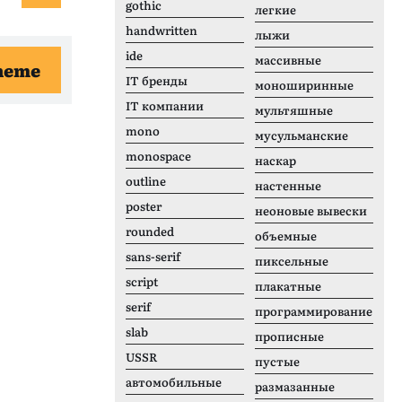
gothic
легкие
handwritten
лыжи
ide
массивные
heme
IT бренды
моноширинные
IT компании
мультяшные
mono
мусульманские
monospace
наскар
outline
настенные
poster
неоновые вывески
rounded
объемные
sans-serif
пиксельные
script
плакатные
serif
программирование
slab
прописные
USSR
пустые
автомобильные
размазанные