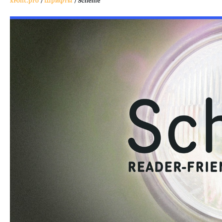
xFont.pro
/
Шрифты
/
Scheme