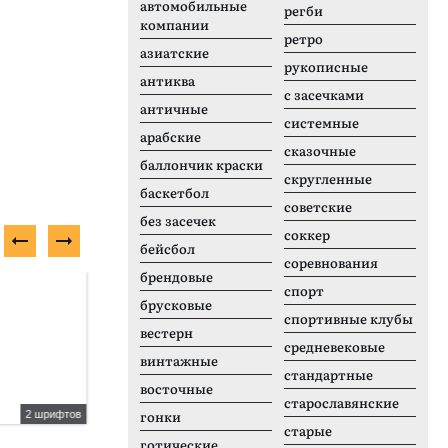
автомобильные
регби
компании
ретро
азиатские
рукописные
антиква
с засечками
античные
системные
арабские
сказочные
баллончик краски
скругленные
баскетбол
советские
без засечек
соккер
бейсбол
соревнования
брендовые
Платный шрифт
П
спорт
брусковые
спортивные клубы
вестерн
средневековые
винтажные
стандартные
восточные
старославянские
гонки
2 шрифтов
1 шрифтов
старые
Mobile
S
готические