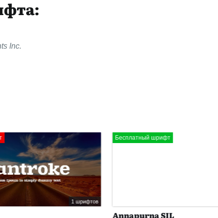
ифта:
s Inc.
Бесплатный шрифт
1 шрифтов
Annapurna SIL