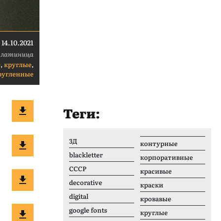
14.10.2021
 латиница
е
,
круглые
,
ругленные
Теги:
3Д
контурные
blackletter
корпоративные
CCCР
красивые
decorative
краски
digital
кровавые
google fonts
круглые