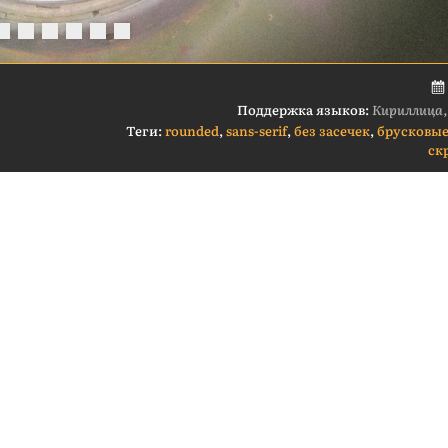
Поддержка языков:
Кириллица,
Теги:
rounded
,
sans-serif
,
без засечек
,
брусковы
ск