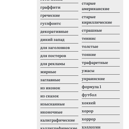
старые
граффити
американские
греческие
старые
кириллические
гуглфонтс
страшные
декоративные
теннис
дикий запад
толстые
для заголовков
тонкие
для постеров
трафаретные
для рекламы
ужасы
жирные
украинские
заглавные
формула 1
из иконок
футбол
из сказок
хоккей
изысканные
хорор
иконочные
хоррор
калиграфические
хэллоуин
каллиграфические