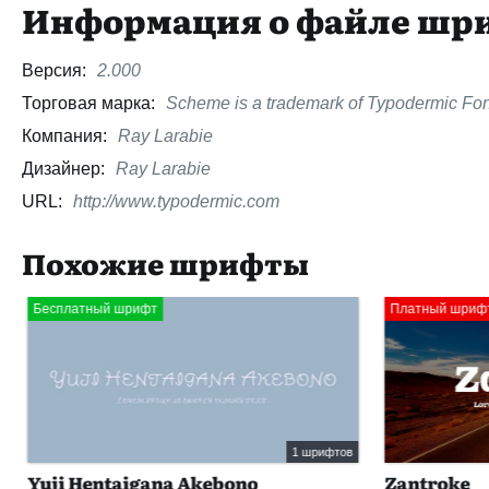
Информация о файле шр
Версия:
2.000
Торговая марка:
Scheme is a trademark of Typodermic Font
Компания:
Ray Larabie
Дизайнер:
Ray Larabie
URL:
http://www.typodermic.com
Похожие шрифты
Бесплатный шрифт
Платный шрифт
1 шрифтов
Yuji Hentaigana Akebono
Zantroke