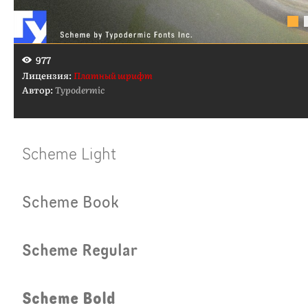
977
Лицензия:
Платный шрифт
Автор:
Typodermic