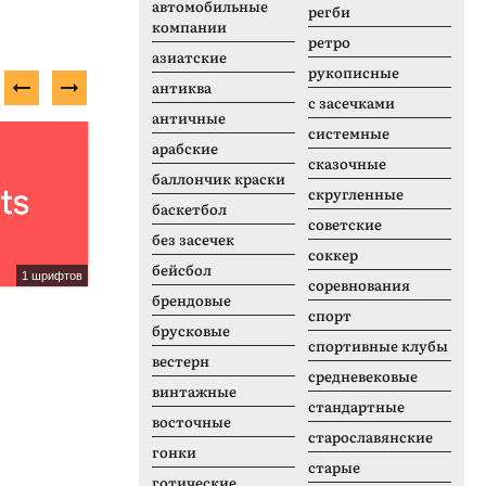
автомобильные
регби
компании
ретро
азиатские
рукописные
антиква
с засечками
античные
системные
Платный шрифт
П
арабские
сказочные
баллончик краски
скругленные
баскетбол
советские
без засечек
соккер
бейсбол
1 шрифтов
2 шрифтов
соревнования
брендовые
Happy First Day
C
спорт
брусковые
спортивные клубы
вестерн
средневековые
винтажные
стандартные
восточные
старославянские
гонки
старые
готические