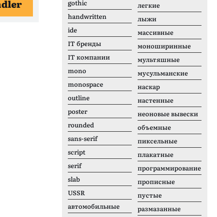
ndler
gothic
легкие
handwritten
лыжи
ide
массивные
IT бренды
моноширинные
IT компании
мультяшные
mono
мусульманские
monospace
наскар
outline
настенные
poster
неоновые вывески
rounded
объемные
sans-serif
пиксельные
script
плакатные
serif
программирование
slab
прописные
USSR
пустые
автомобильные
размазанные