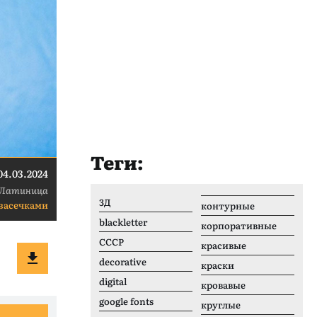
Теги:
04.03.2024
Латиница
3Д
 засечками
контурные
blackletter
корпоративные
CCCР
красивые
decorative
краски
digital
кровавые
google fonts
круглые