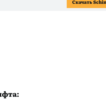
Скачать Schi
ифта: