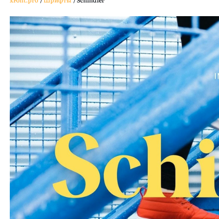
xFont.pro
/
Шрифты
/
Schindler