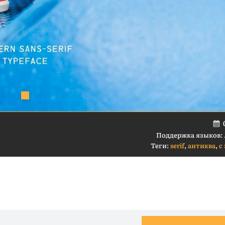
Поддержка языков:
Теги:
serif
,
антиква
,
с