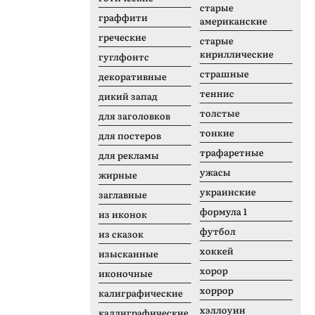
старые
граффити
американские
греческие
старые
кириллические
гуглфонтс
страшные
декоративные
теннис
дикий запад
толстые
для заголовков
тонкие
для постеров
трафаретные
для рекламы
ужасы
жирные
украинские
заглавные
формула 1
из иконок
футбол
из сказок
хоккей
изысканные
хорор
иконочные
хоррор
калиграфические
хэллоуин
каллиграфические