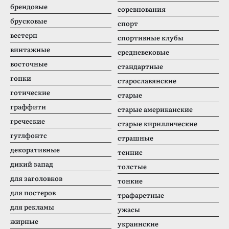
брендовые
соревнования
брусковые
спорт
вестерн
спортивные клубы
винтажные
средневековые
восточные
стандартные
гонки
старославянские
готические
старые
граффити
старые американские
греческие
старые кириллические
гуглфонтс
страшные
декоративные
теннис
дикий запад
толстые
для заголовков
тонкие
для постеров
трафаретные
для рекламы
ужасы
жирные
украинские