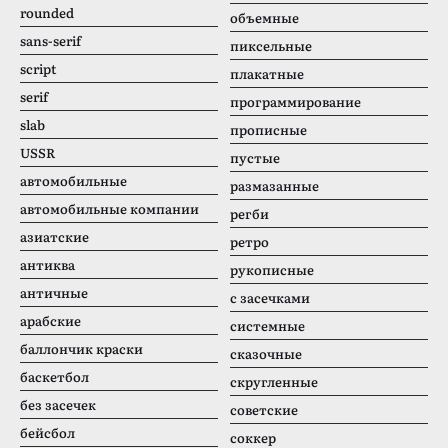
rounded
объемные
sans-serif
пиксельные
script
плакатные
serif
программирование
slab
прописные
USSR
пустые
автомобильные
размазанные
автомобильные компании
регби
азиатские
ретро
антиква
рукописные
античные
с засечками
арабские
системные
баллончик краски
сказочные
баскетбол
скругленные
без засечек
советские
бейсбол
соккер