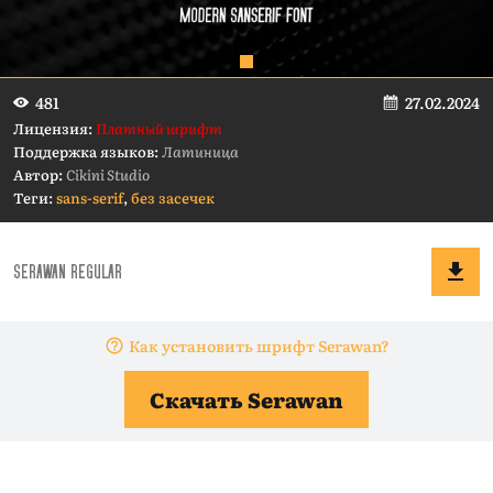
27.02.2024
481
Лицензия:
Платный шрифт
Поддержка языков:
Латиница
Автор:
Cikini Studio
Теги:
sans-serif
,
без засечек
Как установить шрифт Serawan?
Скачать Serawan