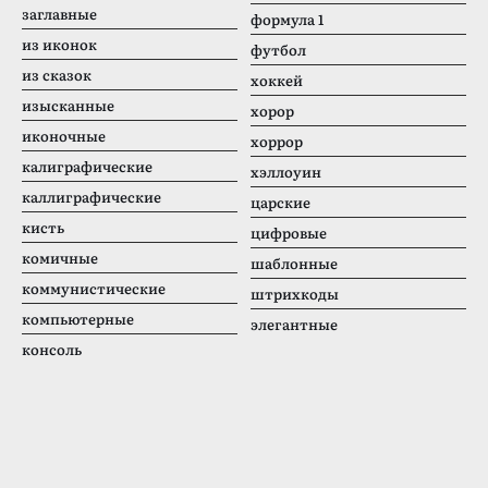
заглавные
формула 1
из иконок
футбол
из сказок
хоккей
изысканные
хорор
иконочные
хоррор
калиграфические
хэллоуин
каллиграфические
царские
кисть
цифровые
комичные
шаблонные
коммунистические
штрихкоды
компьютерные
элегантные
консоль