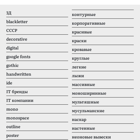
3Д
контурные
blackletter
корпоративные
CCCР
красивые
decorative
краски
digital
кровавые
google fonts
круглые
gothic
легкие
handwritten
лыжи
ide
массивные
IT бренды
моноширинные
IT компании
мультяшные
mono
мусульманские
monospace
наскар
outline
настенные
poster
неоновые вывески