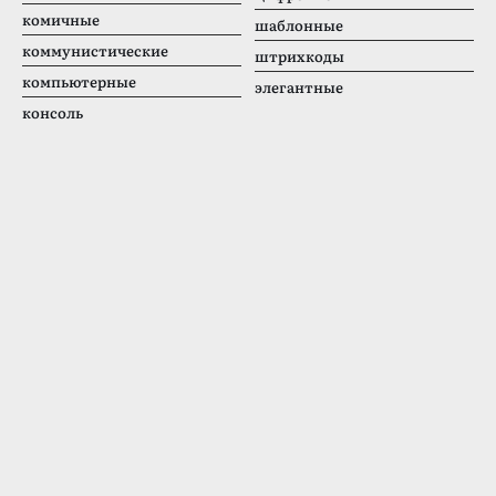
комичные
шаблонные
коммунистические
штрихкоды
компьютерные
элегантные
консоль