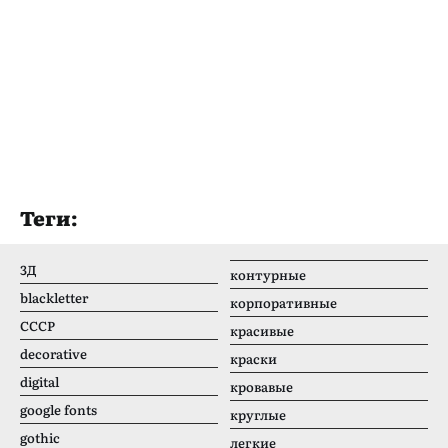
Теги:
3Д
контурные
blackletter
корпоративные
CCCР
красивые
decorative
краски
digital
кровавые
google fonts
круглые
gothic
легкие