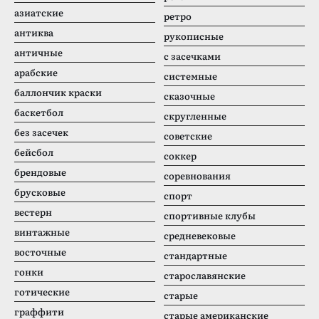
азиатские
ретро
антиква
рукописные
античные
с засечками
арабские
системные
баллончик краски
сказочные
баскетбол
скругленные
без засечек
советские
бейсбол
соккер
брендовые
соревнования
брусковые
спорт
вестерн
спортивные клубы
винтажные
средневековые
восточные
стандартные
гонки
старославянские
готические
старые
граффити
старые американские