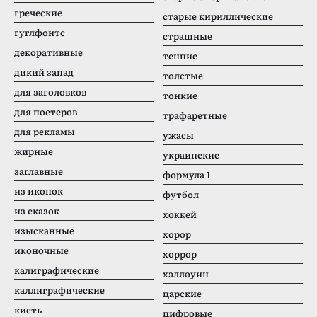
греческие
старые кириллические
гуглфонтс
страшные
декоративные
теннис
дикий запад
толстые
для заголовков
тонкие
для постеров
трафаретные
для рекламы
ужасы
жирные
украинские
заглавные
формула 1
из иконок
футбол
из сказок
хоккей
изысканные
хорор
иконочные
хоррор
калиграфические
хэллоуин
каллиграфические
царские
кисть
цифровые