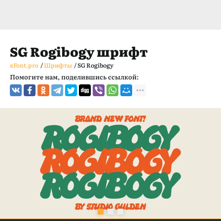
SG Rogibogy шрифт
xFont.pro
/
Шрифты
/
SG Rogibogy
Помогите нам, поделившись ссылкой: