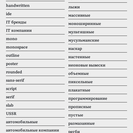
handwritten
лыжи
ide
массивные
IT бренды
моноширинные
IT компании
мультяшные
mono
мусульманские
monospace
наскар
outline
настенные
poster
неоновые вывески
rounded
объемные
sans-serif
пиксельные
script
плакатные
serif
программирование
slab
прописные
USSR
пустые
автомобильные
размазанные
автомобильные компании
регби