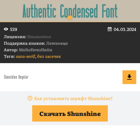
04.03.2024
539
Лицензия:
Неизвестно
Поддержка языков:
Латиница
Автор:
MaikoFarazHatta
Теги:
sans-serif
,
без засечек
Как установить шрифт Shunshine?
Скачать Shunshine