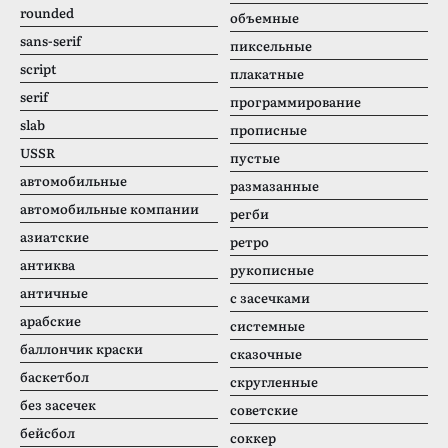
rounded
объемные
sans-serif
пиксельные
script
плакатные
serif
программирование
slab
прописные
USSR
пустые
автомобильные
размазанные
автомобильные компании
регби
азиатские
ретро
антиква
рукописные
античные
с засечками
арабские
системные
баллончик краски
сказочные
баскетбол
скругленные
без засечек
советские
бейсбол
соккер