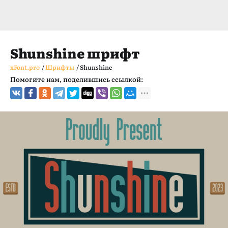
Shunshine шрифт
xFont.pro
/
Шрифты
/
Shunshine
Помогите нам, поделившись ссылкой: