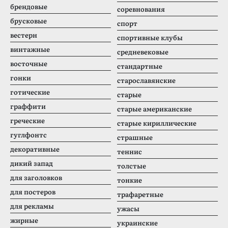
брендовые
соревнования
брусковые
спорт
вестерн
спортивные клубы
винтажные
средневековые
восточные
стандартные
гонки
старославянские
готические
старые
граффити
старые американские
греческие
старые кириллические
гуглфонтс
страшные
декоративные
теннис
дикий запад
толстые
для заголовков
тонкие
для постеров
трафаретные
для рекламы
ужасы
жирные
украинские