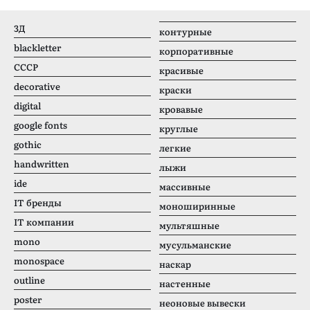
3Д
контурные
blackletter
корпоративные
CCCР
красивые
decorative
краски
digital
кровавые
google fonts
круглые
gothic
легкие
handwritten
лыжи
ide
массивные
IT бренды
моноширинные
IT компании
мультяшные
mono
мусульманские
monospace
наскар
outline
настенные
poster
неоновые вывески