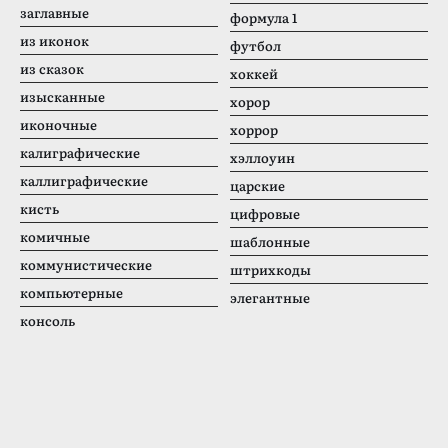
заглавные
формула 1
из иконок
футбол
из сказок
хоккей
изысканные
хорор
иконочные
хоррор
калиграфические
хэллоуин
каллиграфические
царские
кисть
цифровые
комичные
шаблонные
коммунистические
штрихкоды
компьютерные
элегантные
консоль