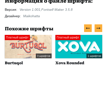
Информация о файле шрифта:
Версия:
Version 1.001;Fontself Maker 3.5.8
Дизайнер:
Maikohatta
Похожие шрифты
Платный шрифт
Платный шрифт
3 шрифтов
1 шрифтов
Burtuqol
Xova Rounded