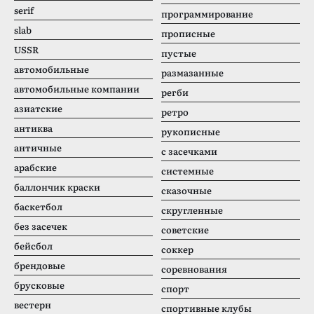
serif
программирование
slab
прописные
USSR
пустые
автомобильные
размазанные
автомобильные компании
регби
азиатские
ретро
антиква
рукописные
античные
с засечками
арабские
системные
баллончик краски
сказочные
баскетбол
скругленные
без засечек
советские
бейсбол
соккер
брендовые
соревнования
брусковые
спорт
вестерн
спортивные клубы