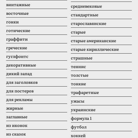
винтажные
средневековые
восточные
стандартные
гонки
старославянские
готические
старые
граффити
старые американские
греческие
старые кириллические
гуглфонтс
страшные
декоративные
теннис
дикий запад
толстые
для заголовков
тонкие
для постеров
трафаретные
для рекламы
ужасы
жирные
украинские
заглавные
формула 1
из иконок
футбол
из сказок
хоккей