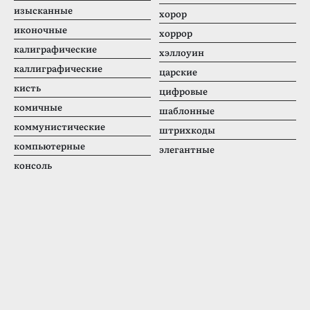
изысканные
хорор
иконочные
хоррор
калиграфические
хэллоуин
каллиграфические
царские
кисть
цифровые
комичные
шаблонные
коммунистические
штрихкоды
компьютерные
элегантные
консоль