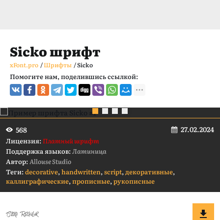
Sicko шрифт
xFont.pro
/
Шрифты
/
Sicko
Помогите нам, поделившись ссылкой:
27.02.2024
568
Лицензия:
Платный шрифт
Поддержка языков:
Латиница
Автор:
Allouse Studio
Теги:
decorative
,
handwritten
,
script
,
декоративные
,
каллиграфические
,
прописные
,
рукописные