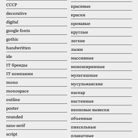
CCCР
красивые
decorative
краски
digital
кровавые
google fonts
круглые
gothic
легкие
handwritten
лыжи
ide
массивные
IT бренды
моноширинные
IT компании
мультяшные
mono
мусульманские
monospace
наскар
outline
настенные
poster
неоновые вывески
rounded
объемные
sans-serif
пиксельные
script
плакатные