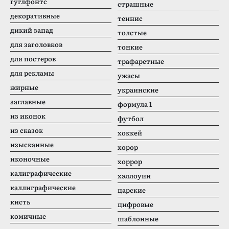
гуглфонтс
страшные
декоративные
теннис
дикий запад
толстые
для заголовков
тонкие
для постеров
трафаретные
для рекламы
ужасы
жирные
украинские
заглавные
формула 1
из иконок
футбол
из сказок
хоккей
изысканные
хорор
иконочные
хоррор
калиграфические
хэллоуин
каллиграфические
царские
кисть
цифровые
комичные
шаблонные