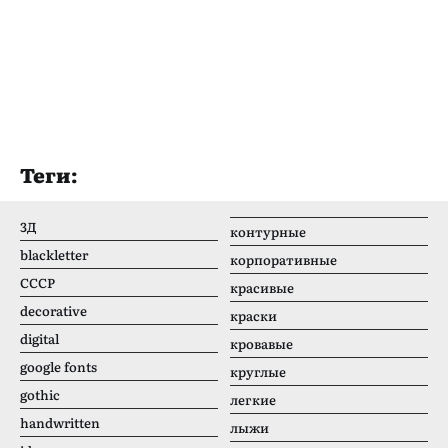
Теги:
3Д
контурные
blackletter
корпоративные
CCCР
красивые
decorative
краски
digital
кровавые
google fonts
круглые
gothic
легкие
handwritten
лыжи