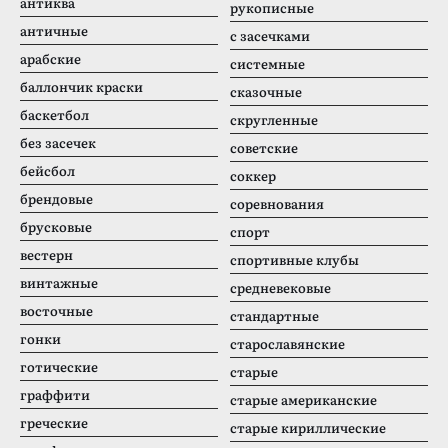
антиква
рукописные
античные
с засечками
арабские
системные
баллончик краски
сказочные
баскетбол
скругленные
без засечек
советские
бейсбол
соккер
брендовые
соревнования
брусковые
спорт
вестерн
спортивные клубы
винтажные
средневековые
восточные
стандартные
гонки
старославянские
готические
старые
граффити
старые американские
греческие
старые кириллические