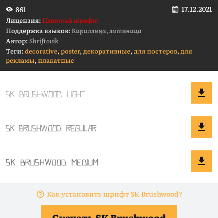
17.12.2021
861
Лицензия:
Платный шрифт
Поддержка языков:
Кириллица, латиница
Автор:
Shriftovik
Теги:
decorative
,
poster
,
декоративные
,
для постеров
,
для
рекламы
,
плакатные
Как установить шрифт SK Brushwood?
Скачать SK Brushwood