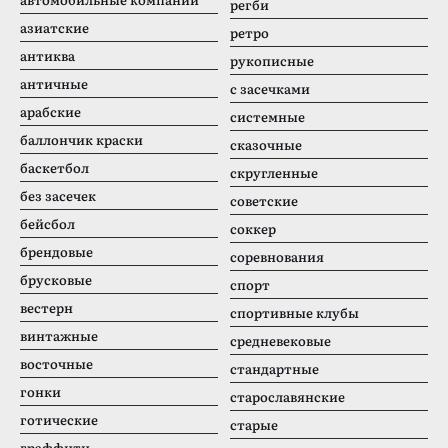
регби
азиатские
ретро
антиква
рукописные
античные
с засечками
арабские
системные
баллончик краски
сказочные
баскетбол
скругленные
без засечек
советские
бейсбол
соккер
брендовые
соревнования
брусковые
спорт
вестерн
спортивные клубы
винтажные
средневековые
восточные
стандартные
гонки
старославянские
готические
старые
граффити