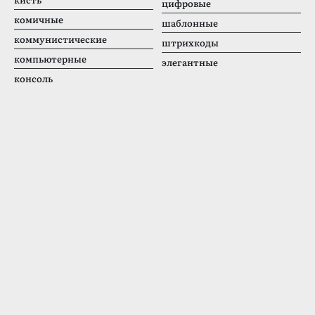
цифровые
комичные
шаблонные
коммунистические
штрихкоды
компьютерные
элегантные
консоль