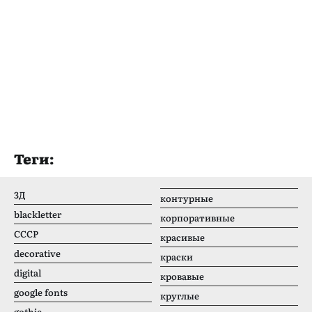
Теги:
3Д
контурные
blackletter
корпоративные
CCCР
красивые
decorative
краски
digital
кровавые
google fonts
круглые
gothic