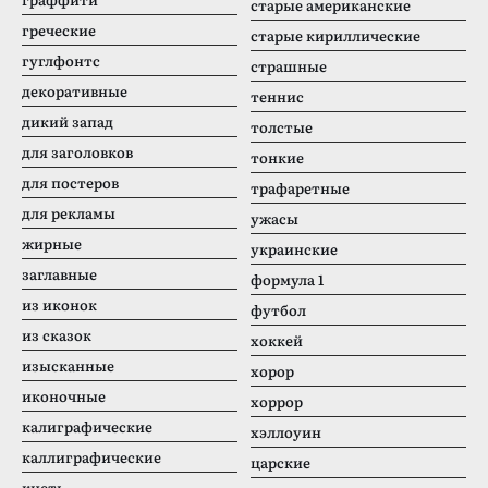
старые американские
греческие
старые кириллические
гуглфонтс
страшные
декоративные
теннис
дикий запад
толстые
для заголовков
тонкие
для постеров
трафаретные
для рекламы
ужасы
жирные
украинские
заглавные
формула 1
из иконок
футбол
из сказок
хоккей
изысканные
хорор
иконочные
хоррор
калиграфические
хэллоуин
каллиграфические
царские
кисть