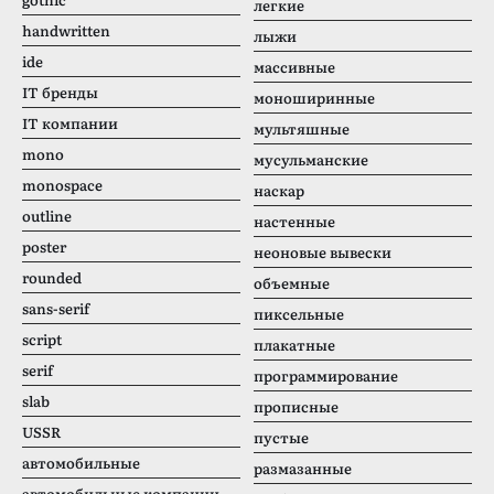
легкие
handwritten
лыжи
ide
массивные
IT бренды
моноширинные
IT компании
мультяшные
mono
мусульманские
monospace
наскар
outline
настенные
poster
неоновые вывески
rounded
объемные
sans-serif
пиксельные
script
плакатные
serif
программирование
slab
прописные
USSR
пустые
автомобильные
размазанные
автомобильные компании