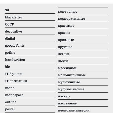
3Д
контурные
blackletter
корпоративные
CCCР
красивые
decorative
краски
digital
кровавые
google fonts
круглые
gothic
легкие
handwritten
лыжи
ide
массивные
IT бренды
моноширинные
IT компании
мультяшные
mono
мусульманские
monospace
наскар
outline
настенные
poster
неоновые вывески