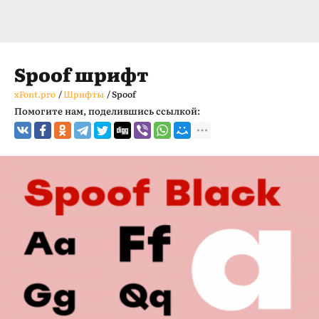
Spoof шрифт
xFont.pro
/
Шрифты
/
Spoof
Помогите нам, поделившись ссылкой: