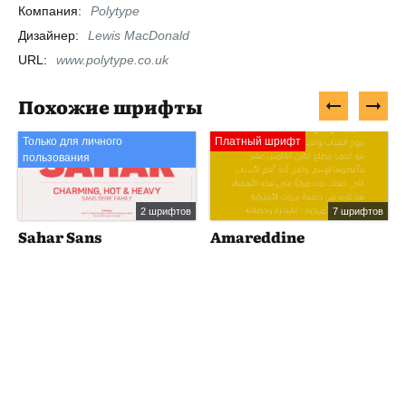
Компания:
Polytype
Дизайнер:
Lewis MacDonald
URL:
www.polytype.co.uk
Похожие шрифты
Только для личного
Платный шрифт
пользования
2 шрифтов
7 шрифтов
Sahar Sans
Amareddine