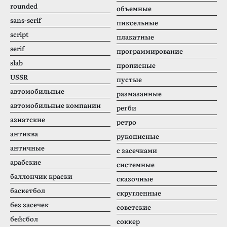
rounded
объемные
sans-serif
пиксельные
script
плакатные
serif
программирование
slab
прописные
USSR
пустые
автомобильные
размазанные
автомобильные компании
регби
азиатские
ретро
антиква
рукописные
античные
с засечками
арабские
системные
баллончик краски
сказочные
баскетбол
скругленные
без засечек
советские
бейсбол
соккер