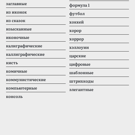
заглавные
формула 1
из иконок
футбол
из сказок
хоккей
изысканные
хорор
иконочные
хоррор
калиграфические
хэллоуин
каллиграфические
царские
кисть
цифровые
комичные
шаблонные
коммунистические
штрихкоды
компьютерные
элегантные
консоль