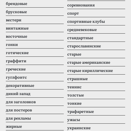
брендовые
соревнования
брусковые
спорт
вестерн
спортивные клубы
винтажные
средневековые
восточные
стандартные
гонки
старославянские
готические
старые
граффити
старые американские
греческие
старые кириллические
гуглфонтс
страшные
декоративные
теннис
дикий запад
толстые
для заголовков
тонкие
для постеров
трафаретные
для рекламы
ужасы
жирные
украинские