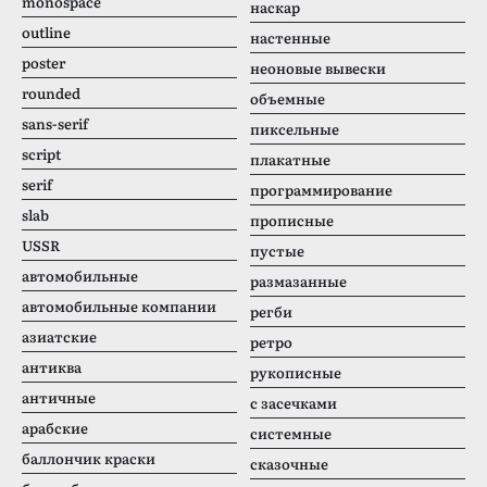
monospace
наскар
outline
настенные
poster
неоновые вывески
rounded
объемные
sans-serif
пиксельные
script
плакатные
serif
программирование
slab
прописные
USSR
пустые
автомобильные
размазанные
автомобильные компании
регби
азиатские
ретро
антиква
рукописные
античные
с засечками
арабские
системные
баллончик краски
сказочные