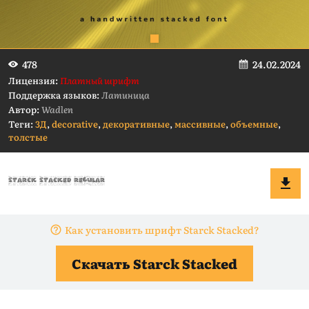
24.02.2024
478
Лицензия:
Платный шрифт
Поддержка языков:
Латиница
Автор:
Wadlen
Теги:
3Д
,
decorative
,
декоративные
,
массивные
,
объемные
,
толстые
Как установить шрифт Starck Stacked?
Скачать Starck Stacked