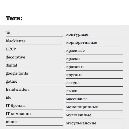
Теги:
3Д
контурные
blackletter
корпоративные
CCCР
красивые
decorative
краски
digital
кровавые
google fonts
круглые
gothic
легкие
handwritten
лыжи
ide
массивные
IT бренды
моноширинные
IT компании
мультяшные
mono
мусульманские