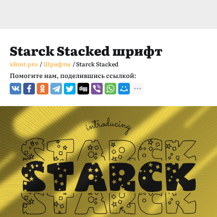
Starck Stacked шрифт
xFont.pro
/
Шрифты
/
Starck Stacked
Помогите нам, поделившись ссылкой: