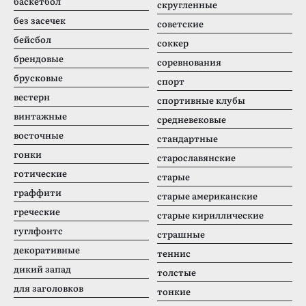
баскетбол
скругленные
без засечек
советские
бейсбол
соккер
брендовые
соревнования
брусковые
спорт
вестерн
спортивные клубы
винтажные
средневековые
восточные
стандартные
гонки
старославянские
готические
старые
граффити
старые американские
греческие
старые кириллические
гуглфонтс
страшные
декоративные
теннис
дикий запад
толстые
для заголовков
тонкие