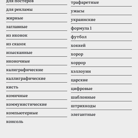
для постеров
трафаретные
для рекламы
ужасы
жирные
украинские
заглавные
формула 1
из иконок
футбол
из сказок
хоккей
изысканные
хорор
иконочные
хоррор
калиграфические
хэллоуин
каллиграфические
царские
кисть
цифровые
комичные
шаблонные
коммунистические
штрихкоды
компьютерные
элегантные
консоль