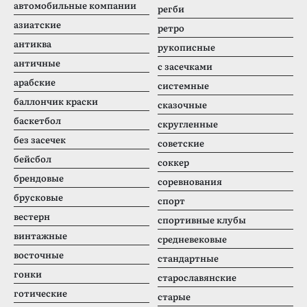
автомобильные компании
регби
азиатские
ретро
антиква
рукописные
античные
с засечками
арабские
системные
баллончик краски
сказочные
баскетбол
скругленные
без засечек
советские
бейсбол
соккер
брендовые
соревнования
брусковые
спорт
вестерн
спортивные клубы
винтажные
средневековые
восточные
стандартные
гонки
старославянские
готические
старые