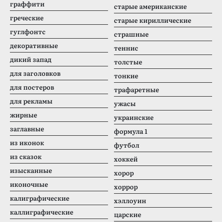
граффити
старые американские
греческие
старые кириллические
гуглфонтс
страшные
декоративные
теннис
дикий запад
толстые
для заголовков
тонкие
для постеров
трафаретные
для рекламы
ужасы
жирные
украинские
заглавные
формула 1
из иконок
футбол
из сказок
хоккей
изысканные
хорор
иконочные
хоррор
калиграфические
хэллоуин
каллиграфические
царские