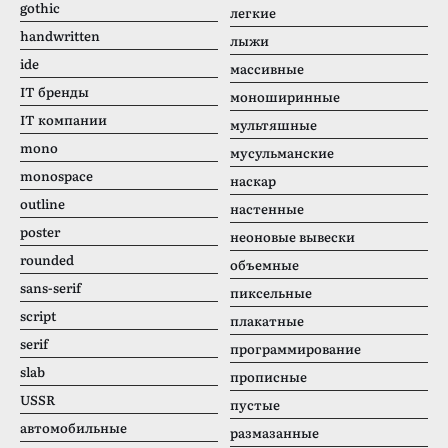
gothic
легкие
handwritten
лыжи
ide
массивные
IT бренды
моноширинные
IT компании
мультяшные
mono
мусульманские
monospace
наскар
outline
настенные
poster
неоновые вывески
rounded
объемные
sans-serif
пиксельные
script
плакатные
serif
программирование
slab
прописные
USSR
пустые
автомобильные
размазанные