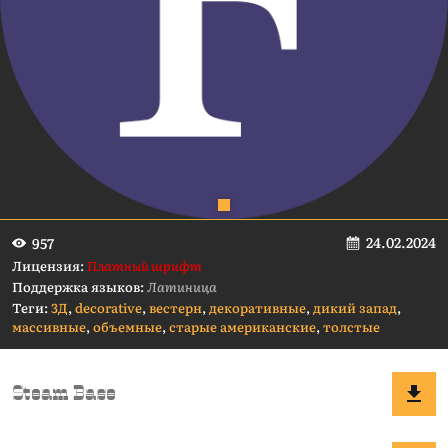
24.02.2024
957
Лицензия:
Платный шрифт
Поддержка языков:
Латиница
Теги:
3Д
,
decorative
,
вестерн
,
декоративные
,
дикий запад
,
массивные
,
объемные
,
старые американские
,
толстые