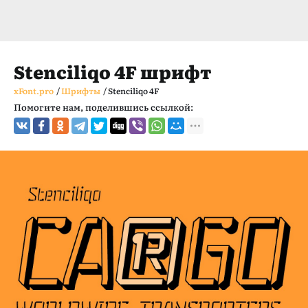
Stenciliqo 4F шрифт
xFont.pro
/
Шрифты
/
Stenciliqo 4F
Помогите нам, поделившись ссылкой: