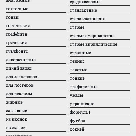
средневековые
восточные
стандартные
гонки
старославянские
готические
старые
граффити
старые американские
греческие
старые кириллические
гуглфонтс
страшные
декоративные
теннис
дикий запад
толстые
для заголовков
тонкие
для постеров
трафаретные
для рекламы
ужасы
жирные
украинские
заглавные
формула 1
из иконок
футбол
из сказок
хоккей
изысканные