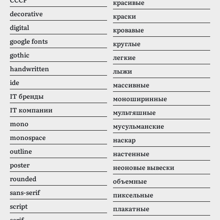
красивые
decorative
краски
digital
кровавые
google fonts
круглые
gothic
легкие
handwritten
лыжи
ide
массивные
IT бренды
моноширинные
IT компании
мультяшные
mono
мусульманские
monospace
наскар
outline
настенные
poster
неоновые вывески
rounded
объемные
sans-serif
пиксельные
script
плакатные
serif