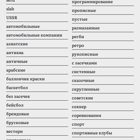
программирование
slab
прописные
USSR
пустые
автомобильные
размазанные
автомобильные компании
регби
азиатские
ретро
антиква
рукописные
античные
с засечками
арабские
системные
баллончик краски
сказочные
баскетбол
скругленные
без засечек
советские
бейсбол
соккер
брендовые
соревнования
брусковые
спорт
вестерн
спортивные клубы
винтажные