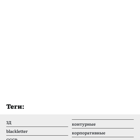
Теги:
3Д
контурные
blackletter
корпоративные
CCCР