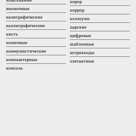
хорор
иконочные
хоррор
калиграфические
хэллоуин
каллиграфические
царские
кисть
цифровые
комичные
шаблонные
коммунистические
штрихкоды
компьютерные
элегантные
консоль