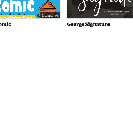
1 шрифтов
Comic
George Signature