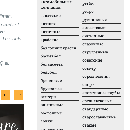
автомобильные
регби
компании
ретро
азиатские
ffman.
рукописные
антиква
 needs of
с засечками
античные
ive
системные
. The fonts
арабские
сказочные
баллончик краски
скругленные
баскетбол
советские
Q at:
без засечек
соккер
бейсбол
соревнования
брендовые
спорт
брусковые
спортивные клубы
вестерн
средневековые
винтажные
Платный шрифт
П
стандартные
восточные
старославянские
гонки
старые
готические