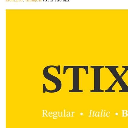
xFont.pro
/
Шрифты
/
STIX Two Text