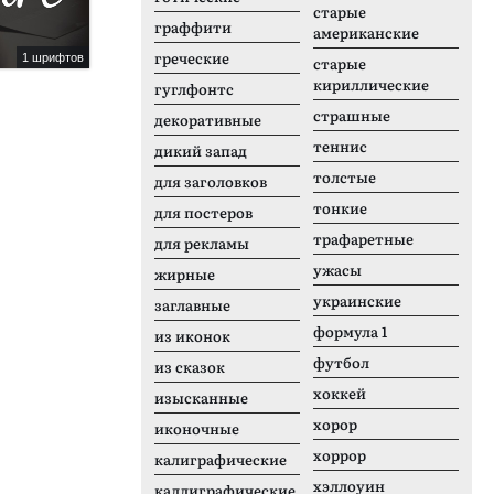
старые
граффити
американские
греческие
1 шрифтов
2 шрифтов
старые
кириллические
Rosewood
W
гуглфонтс
страшные
декоративные
теннис
дикий запад
толстые
для заголовков
тонкие
для постеров
трафаретные
для рекламы
ужасы
жирные
украинские
заглавные
формула 1
из иконок
футбол
из сказок
хоккей
изысканные
хорор
иконочные
хоррор
калиграфические
хэллоуин
каллиграфические