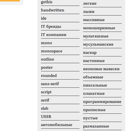
gothic
легкие
handwritten
лыжи
ide
массивные
IT бренды
моноширинные
IT компании
мультяшные
mono
мусульманские
monospace
наскар
outline
настенные
poster
неоновые вывески
rounded
объемные
sans-serif
пиксельные
script
плакатные
serif
программирование
slab
прописные
USSR
пустые
автомобильные
размазанные