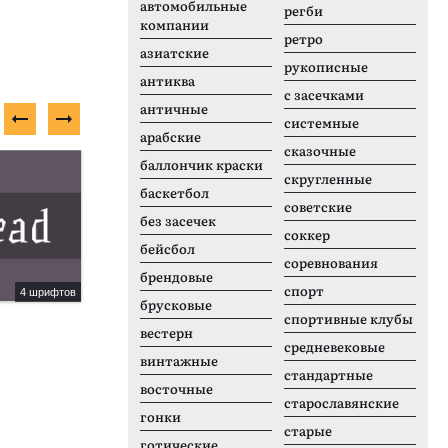
автомобильные
регби
компании
ретро
азиатские
рукописные
антиква
с засечками
античные
системные
арабские
сказочные
Платный шрифт
П
баллончик краски
скругленные
баскетбол
советские
без засечек
соккер
бейсбол
соревнования
брендовые
спорт
4 шрифтов
1 шрифтов
брусковые
Nirvana Rock
S
спортивные клубы
вестерн
средневековые
винтажные
стандартные
восточные
старославянские
гонки
старые
готические