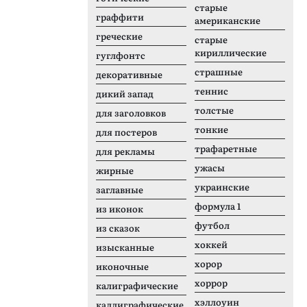
старые
граффити
американские
греческие
старые
кириллические
гуглфонтс
страшные
декоративные
теннис
дикий запад
толстые
для заголовков
тонкие
для постеров
трафаретные
для рекламы
ужасы
жирные
украинские
заглавные
формула 1
из иконок
футбол
из сказок
хоккей
изысканные
хорор
иконочные
хоррор
калиграфические
хэллоуин
каллиграфические