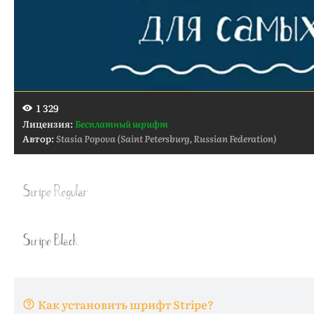
1 329
Лицензия:
Бесплатный шрифт
Автор:
Stasia Popova (Saint Petersburg, Russian Federation)
Как установить шрифт Stripe?