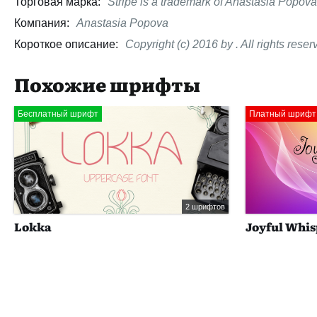
Торговая марка:
Stripe is a trademark of Anastasia Popova
Компания:
Anastasia Popova
Короткое описание:
Copyright (c) 2016 by . All rights reser
Похожие шрифты
Бесплатный шрифт
Платный шрифт
2 шрифтов
Lokka
Joyful Whis