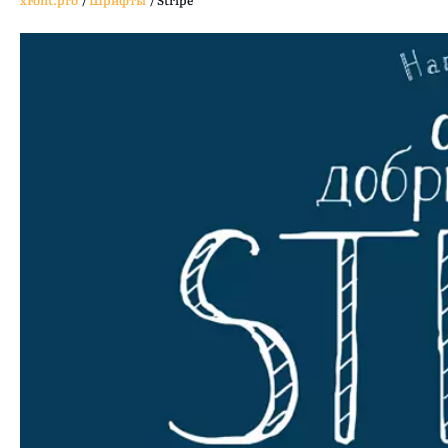
xFont.pro
/
Шрифты
/
Stripe