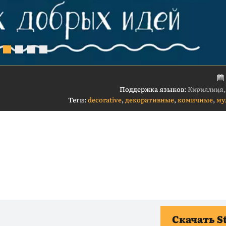
Поддержка языков:
Кириллица,
Теги:
decorative
,
декоративные
,
комичные
,
му
Скачать S