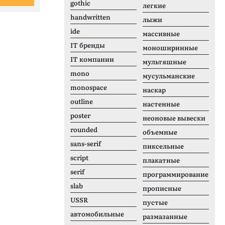
gothic
легкие
handwritten
лыжи
ide
массивные
IT бренды
моноширинные
IT компании
мультяшные
mono
мусульманские
monospace
наскар
outline
настенные
poster
неоновые вывески
rounded
объемные
sans-serif
пиксельные
script
плакатные
serif
программирование
slab
прописные
USSR
пустые
автомобильные
размазанные