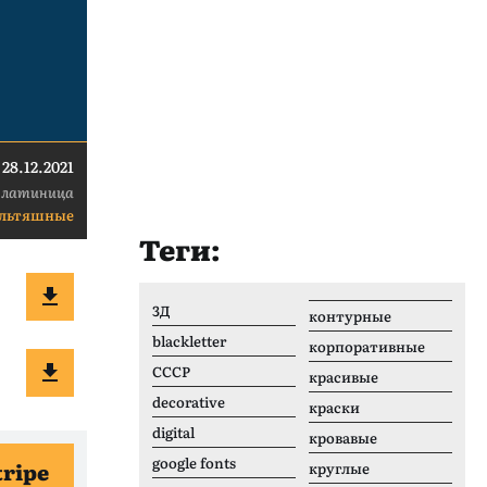
28.12.2021
 латиница
льтяшные
Теги:
3Д
контурные
blackletter
корпоративные
CCCР
красивые
decorative
краски
digital
кровавые
google fonts
tripe
круглые