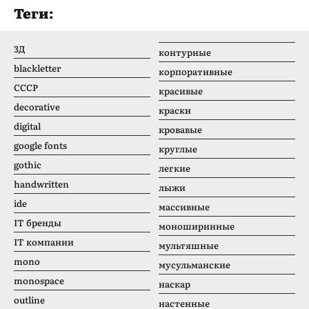
Теги:
3Д
контурные
blackletter
корпоративные
CCCР
красивые
decorative
краски
digital
кровавые
google fonts
круглые
gothic
легкие
handwritten
лыжи
ide
массивные
IT бренды
моноширинные
IT компании
мультяшные
mono
мусульманские
monospace
наскар
outline
настенные