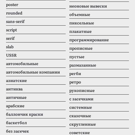
poster
неоновые вывески
rounded
объемные
sans-serif
пиксельные
script
плакатные
serif
программирование
slab
прописные
USSR
пустые
автомобильные
размазанные
автомобильные компании
регби
азиатские
ретро
антиква
рукописные
античные
с засечками
арабские
системные
баллончик краски
сказочные
баскетбол
скругленные
без засечек
советские