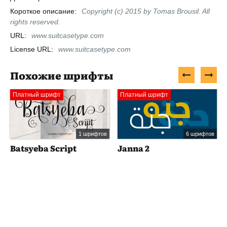
Короткое описание:
Copyright (c) 2015 by Tomas Brousil. All
rights reserved.
URL:
www.suitcasetype.com
License URL:
www.suitcasetype.com
Похожие шрифты
Платный шрифт
Платный шрифт
1 шрифтов
6 шрифтов
Batsyeba Script
Janna 2