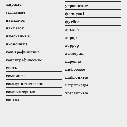
жирные
украинские
заглавные
формула 1
из иконок
футбол
из сказок
хоккей
изысканные
хорор
иконочные
хоррор
калиграфические
хэллоуин
каллиграфические
царские
кисть
цифровые
комичные
шаблонные
коммунистические
штрихкоды
компьютерные
элегантные
консоль