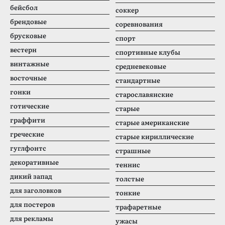
бейсбол
соккер
брендовые
соревнования
брусковые
спорт
вестерн
спортивные клубы
винтажные
средневековые
восточные
стандартные
гонки
старославянские
готические
старые
граффити
старые американские
греческие
старые кириллические
гуглфонтс
страшные
декоративные
теннис
дикий запад
толстые
для заголовков
тонкие
для постеров
трафаретные
для рекламы
ужасы