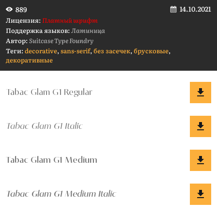
14.10.2021
889
Лицензия:
Платный шрифт
Поддержка языков:
Латиница
Автор:
Suitcase Type Foundry
Теги:
decorative
,
sans-serif
,
без засечек
,
брусковые
,
декоративные