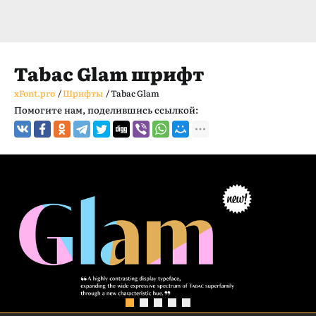
Tabac Glam шрифт
xFont.pro
/
Шрифты
/
Tabac Glam
Помогите нам, поделившись ссылкой: