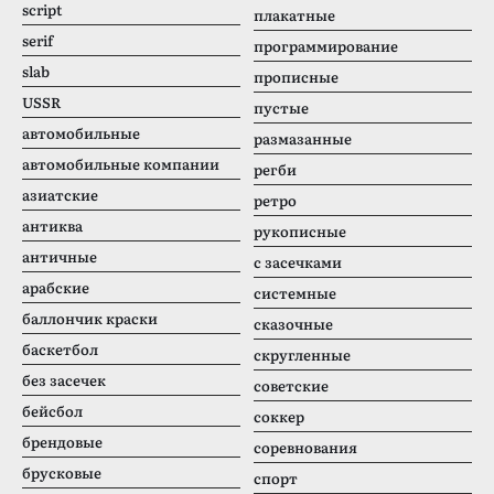
script
плакатные
serif
программирование
slab
прописные
USSR
пустые
автомобильные
размазанные
автомобильные компании
регби
азиатские
ретро
антиква
рукописные
античные
с засечками
арабские
системные
баллончик краски
сказочные
баскетбол
скругленные
без засечек
советские
бейсбол
соккер
брендовые
соревнования
брусковые
спорт