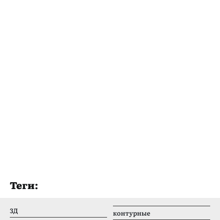
Теги:
3Д
контурные