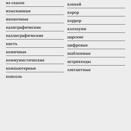
из сказок
хоккей
изысканные
хорор
иконочные
хоррор
калиграфические
хэллоуин
каллиграфические
царские
кисть
цифровые
комичные
шаблонные
коммунистические
штрихкоды
компьютерные
элегантные
консоль