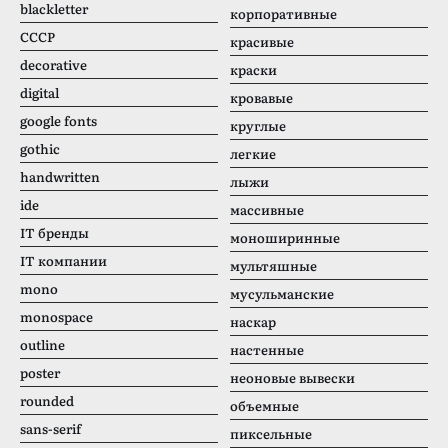
blackletter
корпоративные
CCCР
красивые
decorative
краски
digital
кровавые
google fonts
круглые
gothic
легкие
handwritten
лыжи
ide
массивные
IT бренды
моноширинные
IT компании
мультяшные
mono
мусульманские
monospace
наскар
outline
настенные
poster
неоновые вывески
rounded
объемные
sans-serif
пиксельные