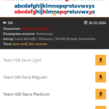
26.03.2024
516
Лицензия:
Платный шрифт
Поддержка языков:
Латиница
Автор:
Lewis McGuffie / Thisaway / British Olympic Association
Теги:
sans-serif
,
без засечек