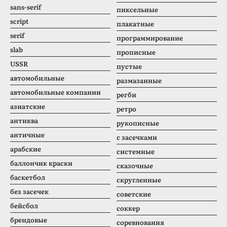
sans-serif
пиксельные
script
плакатные
serif
программирование
slab
прописные
USSR
пустые
автомобильные
размазанные
автомобильные компании
регби
азиатские
ретро
антиква
рукописные
античные
с засечками
арабские
системные
баллончик краски
сказочные
баскетбол
скругленные
без засечек
советские
бейсбол
соккер
брендовые
соревнования