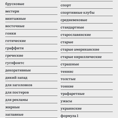
брусковые
спорт
вестерн
спортивные клубы
винтажные
средневековые
восточные
стандартные
гонки
старославянские
готические
старые
граффити
старые американские
греческие
старые кириллические
гуглфонтс
страшные
декоративные
теннис
дикий запад
толстые
для заголовков
тонкие
для постеров
трафаретные
для рекламы
ужасы
жирные
украинские
заглавные
формула 1