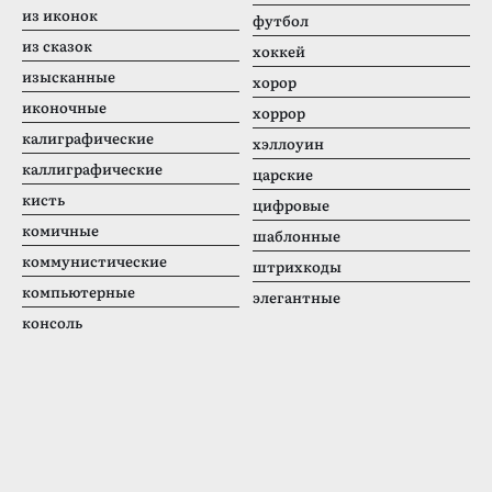
из иконок
футбол
из сказок
хоккей
изысканные
хорор
иконочные
хоррор
калиграфические
хэллоуин
каллиграфические
царские
кисть
цифровые
комичные
шаблонные
коммунистические
штрихкоды
компьютерные
элегантные
консоль