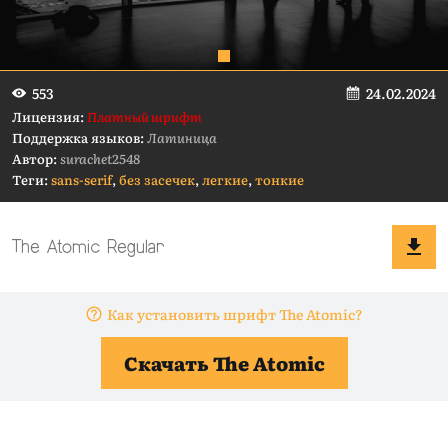
24.02.2024
553
Лицензия:
Платный шрифт
Поддержка языков:
Латиница
Автор:
surachet2548
Теги:
sans-serif
,
без засечек
,
легкие
,
тонкие
Как установить шрифт The Atomic?
Скачать The Atomic