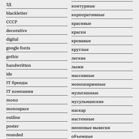
3Д
контурные
blackletter
корпоративные
CCCР
красивые
decorative
краски
digital
кровавые
google fonts
круглые
gothic
легкие
handwritten
лыжи
ide
массивные
IT бренды
моноширинные
IT компании
мультяшные
mono
мусульманские
monospace
наскар
outline
настенные
poster
неоновые вывески
rounded
объемные