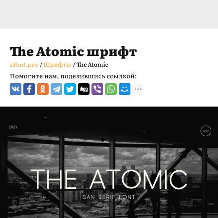
The Atomic шрифт
xFont.pro
/
Шрифты
/
The Atomic
Помогите нам, поделившись ссылкой: