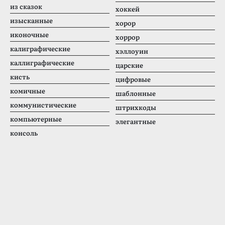
из сказок
хоккей
изысканные
хорор
иконочные
хоррор
калиграфические
хэллоуин
каллиграфические
царские
кисть
цифровые
комичные
шаблонные
коммунистические
штрихкоды
компьютерные
элегантные
консоль