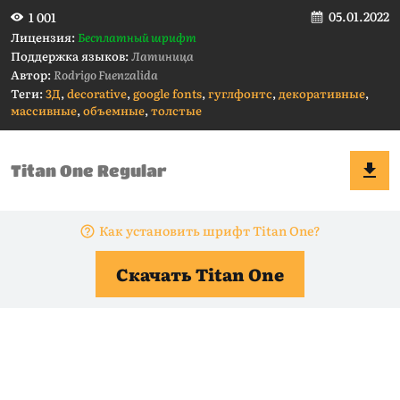
05.01.2022
1 001
Лицензия:
Бесплатный шрифт
Поддержка языков:
Латиница
Автор:
Rodrigo Fuenzalida
Теги:
3Д
,
decorative
,
google fonts
,
гуглфонтс
,
декоративные
,
массивные
,
объемные
,
толстые
Как установить шрифт Titan One?
Скачать Titan One