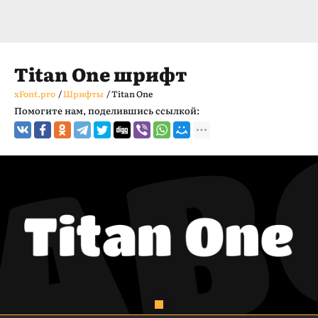
Titan One шрифт
xFont.pro
/
Шрифты
/
Titan One
Помогите нам, поделившись ссылкой: