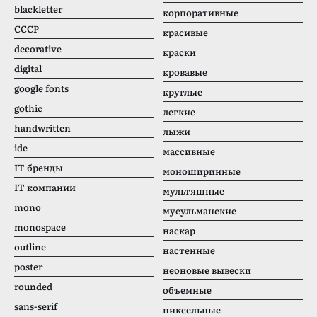
blackletter
корпоративные
CCCР
красивые
decorative
краски
digital
кровавые
google fonts
круглые
gothic
легкие
handwritten
лыжи
ide
массивные
IT бренды
моноширинные
IT компании
мультяшные
mono
мусульманские
monospace
наскар
outline
настенные
poster
неоновые вывески
rounded
объемные
sans-serif
пиксельные