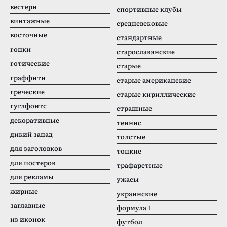
вестерн
спортивные клубы
винтажные
средневековые
восточные
стандартные
гонки
старославянские
готические
старые
граффити
старые американские
греческие
старые кириллические
гуглфонтс
страшные
декоративные
теннис
дикий запад
толстые
для заголовков
тонкие
для постеров
трафаретные
для рекламы
ужасы
жирные
украинские
заглавные
формула 1
из иконок
футбол