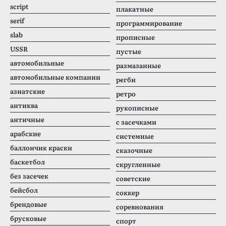
script
плакатные
serif
программирование
slab
прописные
USSR
пустые
автомобильные
размазанные
автомобильные компании
регби
азиатские
ретро
антиква
рукописные
античные
с засечками
арабские
системные
баллончик краски
сказочные
баскетбол
скругленные
без засечек
советские
бейсбол
соккер
брендовые
соревнования
брусковые
спорт