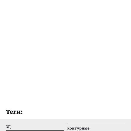
Теги:
3Д
контурные