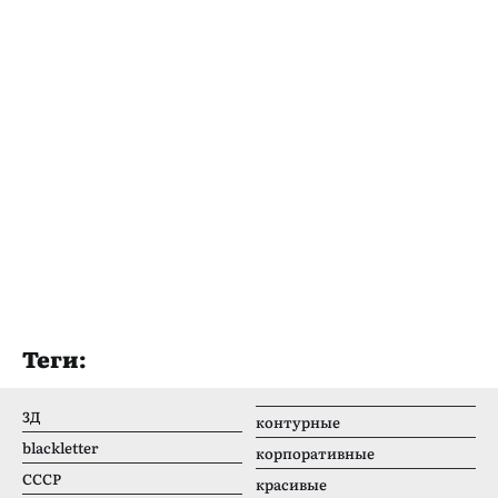
Теги:
3Д
контурные
blackletter
корпоративные
CCCР
красивые