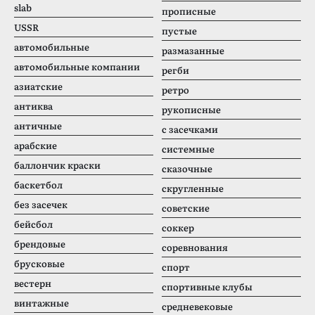
slab
прописные
USSR
пустые
автомобильные
размазанные
автомобильные компании
регби
азиатские
ретро
антиква
рукописные
античные
с засечками
арабские
системные
баллончик краски
сказочные
баскетбол
скругленные
без засечек
советские
бейсбол
соккер
брендовые
соревнования
брусковые
спорт
вестерн
спортивные клубы
винтажные
средневековые