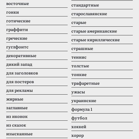
восточные
стандартные
гонки
старославянские
готические
старые
граффити
старые американские
греческие
старые кириллические
гуглфонтс
страшные
декоративные
теннис
дикий запад
толстые
для заголовков
тонкие
для постеров
трафаретные
для рекламы
ужасы
жирные
украинские
заглавные
формула 1
из иконок
футбол
из сказок
хоккей
изысканные
хорор