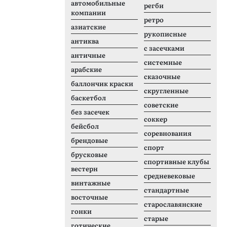
автомобильные
регби
компании
ретро
азиатские
рукописные
антиква
с засечками
античные
системные
арабские
сказочные
баллончик краски
скругленные
баскетбол
советские
без засечек
соккер
бейсбол
соревнования
брендовые
спорт
брусковые
спортивные клубы
вестерн
средневековые
винтажные
стандартные
восточные
старославянские
гонки
старые
готические