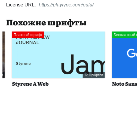
License URL:
https://playtype.com/eula/
Похожие шрифты
Платный шрифт
Бесплатный шр
12 шрифтов
Styrene A Web
Noto Sans L