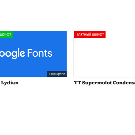
ифт
Платный шрифт
1 шрифтов
ydian
TT Supermolot Condensed