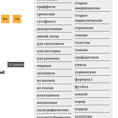
старые
граффити
американские
греческие
старые
кириллические
гуглфонтс
страшные
декоративные
Бесплатный шрифт
П
теннис
дикий запад
толстые
для заголовков
тонкие
для постеров
трафаретные
для рекламы
ужасы
10 шрифтов
1 шрифтов
жирные
Chava
S
украинские
заглавные
формула 1
из иконок
футбол
из сказок
хоккей
изысканные
хорор
иконочные
хоррор
калиграфические
хэллоуин
каллиграфические