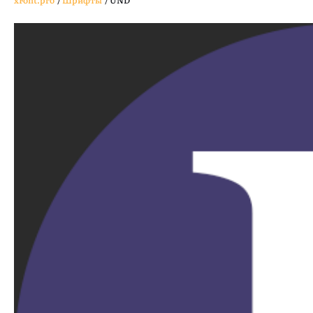
xFont.pro
/
Шрифты
/
UND