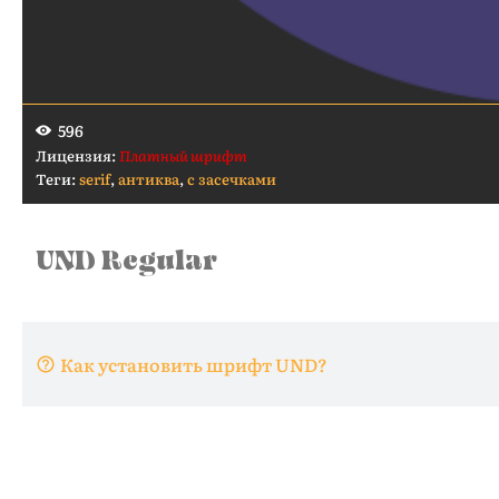
596
Лицензия:
Платный шрифт
Теги:
serif
,
антиква
,
с засечками
Как установить шрифт UND?