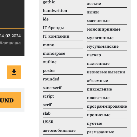
gothic
легкие
handwritten
лыжи
ide
массивные
IT бренды
моноширинные
14.02.2024
IT компании
мультяшные
Латиница
mono
мусульманские
monospace
наскар
outline
настенные
poster
неоновые вывески
rounded
объемные
sans-serif
пиксельные
script
плакатные
 UND
serif
программирование
slab
прописные
USSR
пустые
автомобильные
размазанные