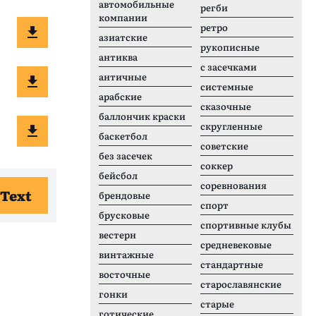
автомобильные
регби
компании
ретро
азиатские
рукописные
антиква
с засечками
античные
системные
арабские
сказочные
баллончик краски
скругленные
баскетбол
советские
без засечек
соккер
бейсбол
соревнования
 Text
брендовые
спорт
брусковые
спортивные клубы
вестерн
средневековые
винтажные
стандартные
восточные
старославянские
гонки
старые
готические