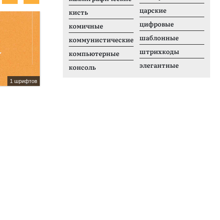
царские
кисть
Неизвестно
П
цифровые
комичные
шаблонные
коммунистические
штрихкоды
компьютерные
элегантные
консоль
1 шрифтов
1 шрифтов
Viking Base
B