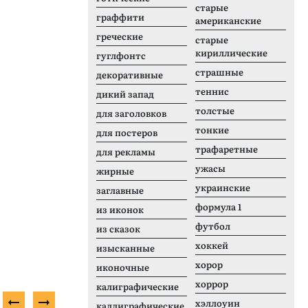
старые
граффити
американские
греческие
старые
кириллические
гуглфонтс
страшные
декоративные
теннис
дикий запад
толстые
для заголовков
тонкие
для постеров
трафаретные
для рекламы
ужасы
жирные
украинские
заглавные
формула 1
из иконок
футбол
из сказок
хоккей
изысканные
хорор
иконочные
хоррор
калиграфические
хэллоуин
каллиграфические