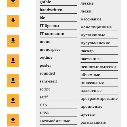
gothic
легкие
handwritten
лыжи
ide
массивные
IT бренды
моноширинные
IT компании
мультяшные
mono
мусульманские
monospace
наскар
outline
настенные
poster
неоновые вывески
rounded
объемные
sans-serif
пиксельные
script
плакатные
serif
программирование
slab
прописные
USSR
пустые
автомобильные
размазанные