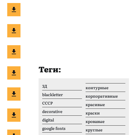
Теги:
3Д
контурные
blackletter
корпоративные
CCCР
красивые
decorative
краски
digital
кровавые
google fonts
круглые