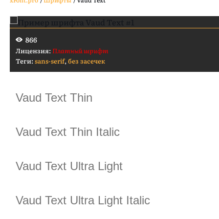
xFont.pro
/
Шрифты
/
Vaud Text
866
Лицензия:
Платный шрифт
Теги:
sans-serif
,
без засечек