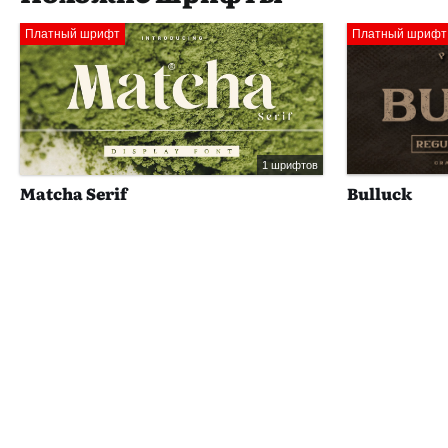
Платный шрифт
Платный шрифт
1 шрифтов
Matcha Serif
Bulluck