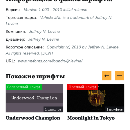
Версия:
Version 1.000 - 2010 initial release
Торговая марка:
Vehicle JNL is a trademark of Jeffrey N.
Levine.
Компания:
Jeffrey N. Levine
Дизайнер:
Jeffrey N. Levine
Короткое описание:
Copyright (c) 2010 by Jeffrey N. Levine.
All rights reserved. |DCNT
URL:
www.myfonts.com/foundry/jnlevine/
Похожие шрифты
Бесплатный шрифт
Платный шрифт
1 шрифтов
1 шрифтов
Underwood Champion
Moonlight In Tokyo