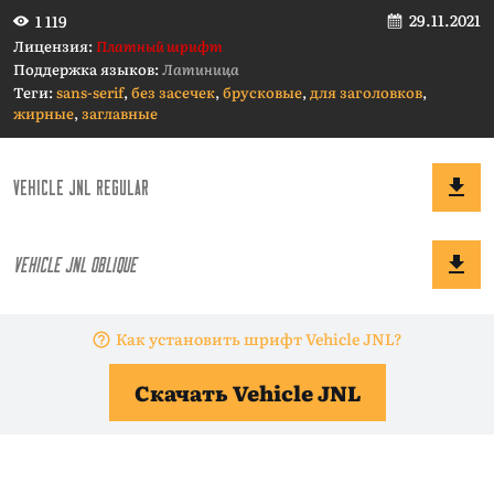
29.11.2021
1 119
Лицензия:
Платный шрифт
Поддержка языков:
Латиница
Теги:
sans-serif
,
без засечек
,
брусковые
,
для заголовков
,
жирные
,
заглавные
Как установить шрифт Vehicle JNL?
Скачать Vehicle JNL