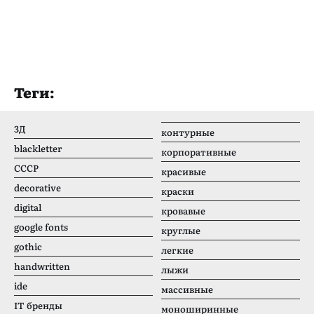
Теги:
3Д
контурные
blackletter
корпоративные
CCCР
красивые
decorative
краски
digital
кровавые
google fonts
круглые
gothic
легкие
handwritten
лыжи
ide
массивные
IT бренды
моноширинные