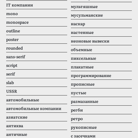
IT компании
мультяшные
mono
мусульманские
monospace
наскар
outline
настенные
poster
неоновые вывески
rounded
объемные
sans-serif
пиксельные
script
плакатные
serif
программирование
slab
прописные
USSR
пустые
автомобильные
размазанные
автомобильные компании
регби
азиатские
ретро
антиква
рукописные
античные
с засечками