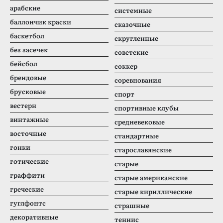
арабские
системные
баллончик краски
сказочные
баскетбол
скругленные
без засечек
советские
бейсбол
соккер
брендовые
соревнования
брусковые
спорт
вестерн
спортивные клубы
винтажные
средневековые
восточные
стандартные
гонки
старославянские
готические
старые
граффити
старые американские
греческие
старые кириллические
гуглфонтс
страшные
декоративные
теннис