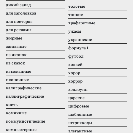
дикий запад
толстые
для заголовков
тонкие
для постеров
трафаретные
для рекламы
ужасы
жирные
украинские
заглавные
формула 1
из иконок
футбол
из сказок
хоккей
изысканные
хорор
иконочные
хоррор
калиграфические
хэллоуин
каллиграфические
царские
кисть
цифровые
комичные
шаблонные
коммунистические
штрихкоды
компьютерные
элегантные