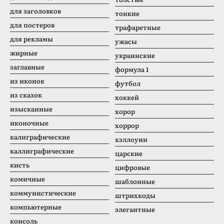
для заголовков
тонкие
для постеров
трафаретные
для рекламы
ужасы
жирные
украинские
заглавные
формула 1
из иконок
футбол
из сказок
хоккей
изысканные
хорор
иконочные
хоррор
калиграфические
хэллоуин
каллиграфические
царские
кисть
цифровые
комичные
шаблонные
коммунистические
штрихкоды
компьютерные
элегантные
консоль