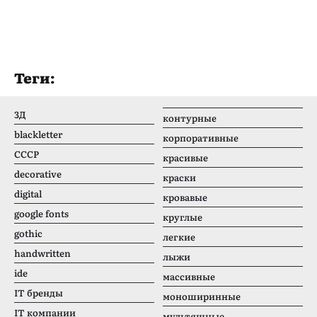
Теги:
3Д
контурные
blackletter
корпоративные
CCCР
красивые
decorative
краски
digital
кровавые
google fonts
круглые
gothic
легкие
handwritten
лыжи
ide
массивные
IT бренды
моноширинные
IT компании
мультяшные