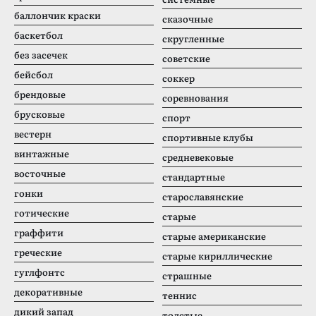
баллончик краски
сказочные
баскетбол
скругленные
без засечек
советские
бейсбол
соккер
брендовые
соревнования
брусковые
спорт
вестерн
спортивные клубы
винтажные
средневековые
восточные
стандартные
гонки
старославянские
готические
старые
граффити
старые американские
греческие
старые кириллические
гуглфонтс
страшные
декоративные
теннис
дикий запад
толстые