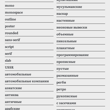
mono
мусульманские
monospace
наскар
outline
настенные
poster
неоновые вывески
rounded
объемные
sans-serif
пиксельные
script
плакатные
serif
программирование
slab
прописные
USSR
пустые
автомобильные
размазанные
автомобильные компании
регби
азиатские
ретро
антиква
рукописные
античные
с засечками
арабские
системные