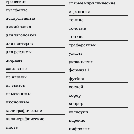
греческие
старые кириллические
гуглфонтс
страшные
декоративные
теннис
дикий запад
толстые
для заголовков
тонкие
для постеров
трафаретные
для рекламы
ужасы
жирные
украинские
заглавные
формула 1
из иконок
футбол
из сказок
хоккей
изысканные
хорор
иконочные
хоррор
калиграфические
хэллоуин
каллиграфические
царские
кисть
цифровые