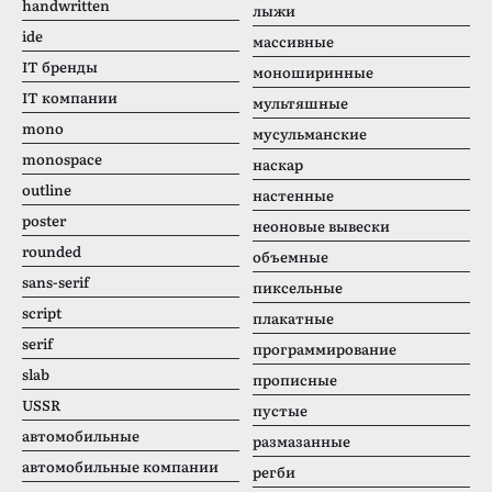
handwritten
лыжи
ide
массивные
IT бренды
моноширинные
IT компании
мультяшные
mono
мусульманские
monospace
наскар
outline
настенные
poster
неоновые вывески
rounded
объемные
sans-serif
пиксельные
script
плакатные
serif
программирование
slab
прописные
USSR
пустые
автомобильные
размазанные
автомобильные компании
регби