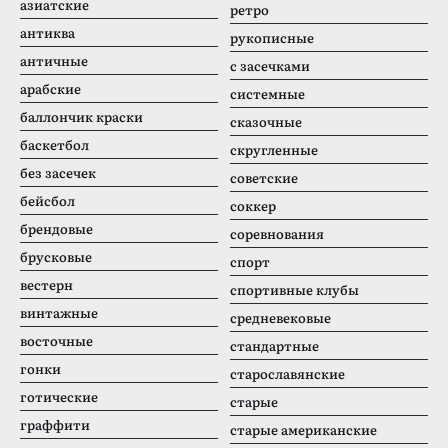
азиатские
ретро
антиква
рукописные
античные
с засечками
арабские
системные
баллончик краски
сказочные
баскетбол
скругленные
без засечек
советские
бейсбол
соккер
брендовые
соревнования
брусковые
спорт
вестерн
спортивные клубы
винтажные
средневековые
восточные
стандартные
гонки
старославянские
готические
старые
граффити
старые американские