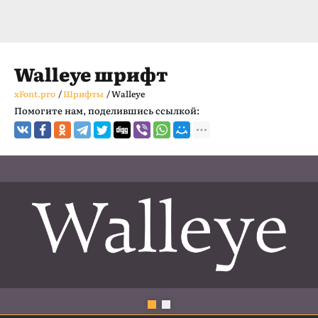
Walleye шрифт
xFont.pro
/
Шрифты
/
Walleye
Помогите нам, поделившись ссылкой: