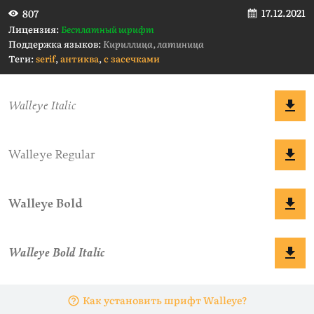
17.12.2021
807
Лицензия:
Бесплатный шрифт
Поддержка языков:
Кириллица, латиница
Теги:
serif
,
антиква
,
с засечками
Как установить шрифт Walleye?