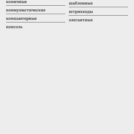
комичные
шаблонные
коммунистические
штрихкоды
компьютерные
элегантные
консоль