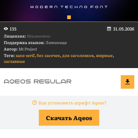
31.05.2026
135
Лицензия:
Неизвестно
Поддержка языков:
Латиница
Автор:
Mt Project
Теги:
sans-serif
,
без засечек
,
для заголовков
,
жирные
,
заглавные
Как установить шрифт Aqeos?
Скачать Aqeos