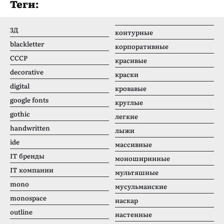
Теги:
3Д
контурные
blackletter
корпоративные
CCCР
красивые
decorative
краски
digital
кровавые
google fonts
круглые
gothic
легкие
handwritten
лыжи
ide
массивные
IT бренды
моноширинные
IT компании
мультяшные
mono
мусульманские
monospace
наскар
outline
настенные