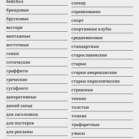
бейсбол
соккер
брендовые
соревнования
брусковые
спорт
вестерн
спортивные клубы
винтажные
средневековые
восточные
стандартные
гонки
старославянские
готические
старые
граффити
старые американские
греческие
старые кириллические
гуглфонтс
страшные
декоративные
теннис
дикий запад
толстые
для заголовков
тонкие
для постеров
трафаретные
для рекламы
ужасы