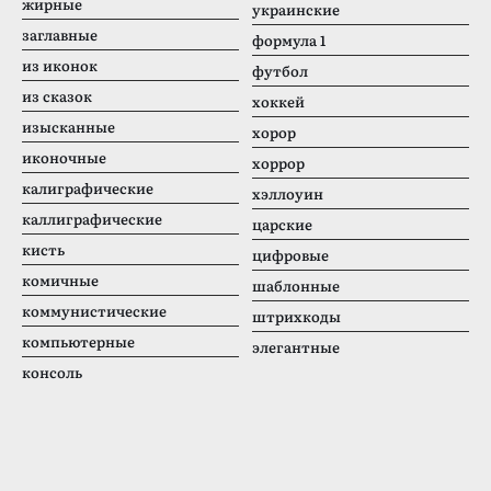
жирные
украинские
заглавные
формула 1
из иконок
футбол
из сказок
хоккей
изысканные
хорор
иконочные
хоррор
калиграфические
хэллоуин
каллиграфические
царские
кисть
цифровые
комичные
шаблонные
коммунистические
штрихкоды
компьютерные
элегантные
консоль