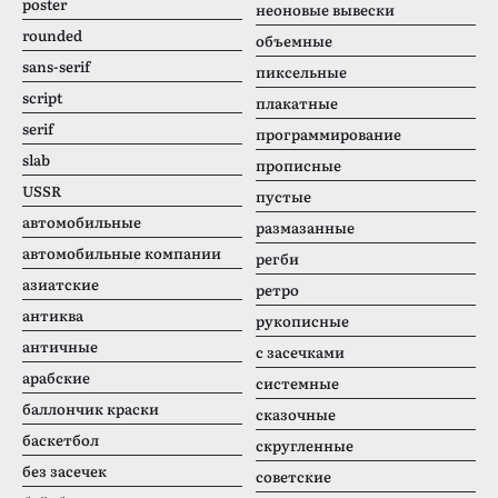
poster
неоновые вывески
rounded
объемные
sans-serif
пиксельные
script
плакатные
serif
программирование
slab
прописные
USSR
пустые
автомобильные
размазанные
автомобильные компании
регби
азиатские
ретро
антиква
рукописные
античные
с засечками
арабские
системные
баллончик краски
сказочные
баскетбол
скругленные
без засечек
советские