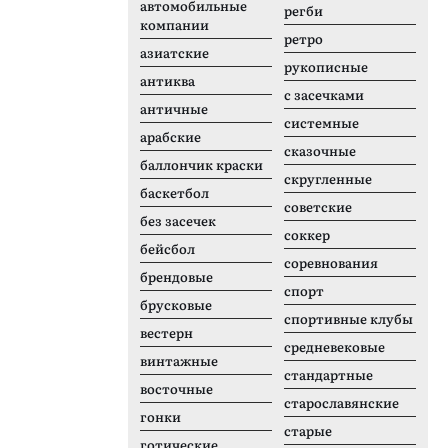
автомобильные
регби
компании
ретро
азиатские
рукописные
антиква
с засечками
античные
системные
арабские
сказочные
баллончик краски
скругленные
баскетбол
советские
без засечек
соккер
бейсбол
соревнования
брендовые
спорт
брусковые
спортивные клубы
вестерн
средневековые
винтажные
стандартные
восточные
старославянские
гонки
старые
готические