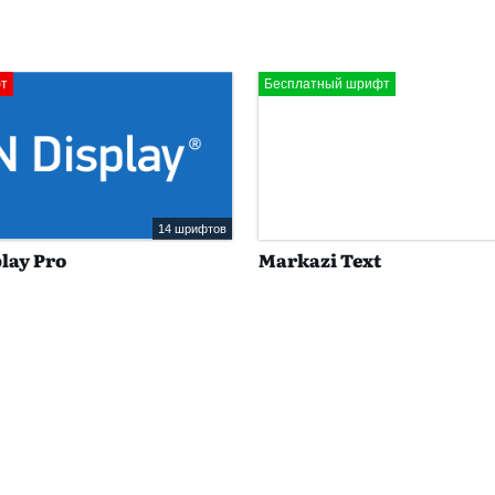
Бесплатный шрифт
14 шрифтов
lay Pro
Markazi Text