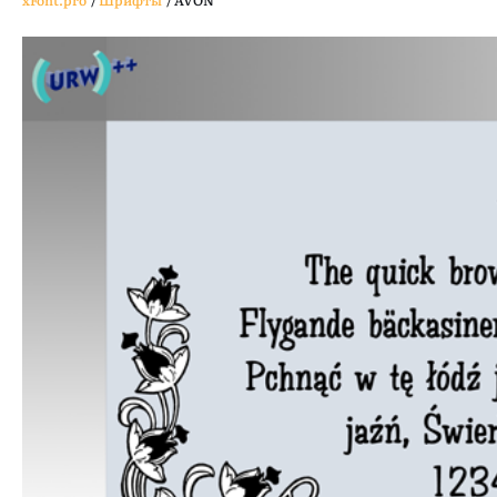
xFont.pro
/
Шрифты
/
AVON