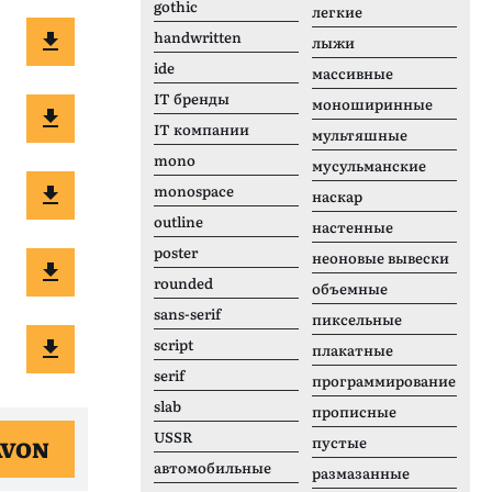
gothic
легкие
handwritten
лыжи
ide
массивные
IT бренды
моноширинные
IT компании
мультяшные
mono
мусульманские
monospace
наскар
outline
настенные
poster
неоновые вывески
rounded
объемные
sans-serif
пиксельные
script
плакатные
serif
программирование
slab
прописные
USSR
пустые
AVON
автомобильные
размазанные