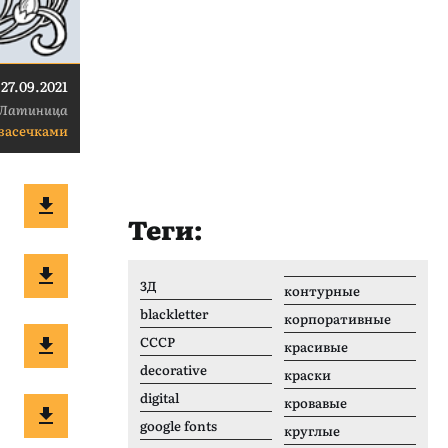
27.09.2021
Латиница
 засечками
Теги:
3Д
контурные
blackletter
корпоративные
CCCР
красивые
decorative
краски
digital
кровавые
google fonts
круглые