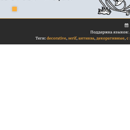
Поддержка языков:
Теги:
decorative
,
serif
,
антиква
,
декоративные
,
с