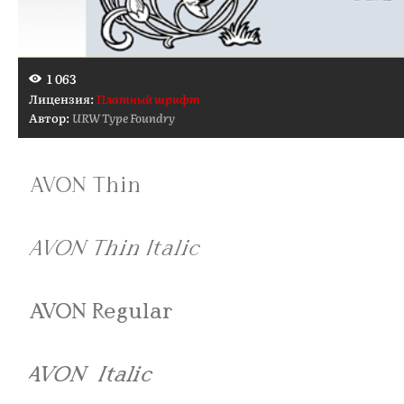
1 063
Лицензия:
Платный шрифт
Автор:
URW Type Foundry