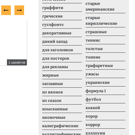
старые
граффити
американские
греческие
старые
кириллические
Платный шрифт
Н
гуглфонтс
страшные
декоративные
теннис
дикий запад
толстые
для заголовков
тонкие
для постеров
1 шрифтов
1 шрифтов
трафаретные
для рекламы
HS DeVille
P
ужасы
жирные
украинские
заглавные
формула 1
из иконок
футбол
из сказок
хоккей
изысканные
хорор
иконочные
хоррор
калиграфические
хэллоуин
каллиграфические