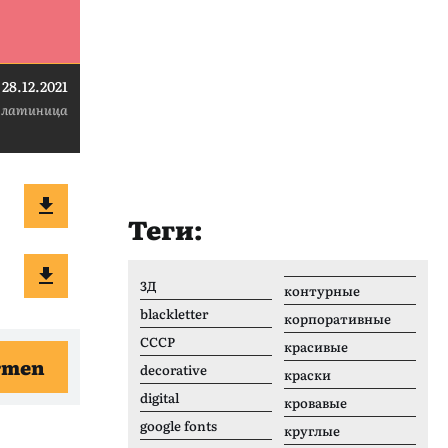
28.12.2021
 латиница
Теги:
3Д
контурные
blackletter
корпоративные
CCCР
красивые
rmen
decorative
краски
digital
кровавые
google fonts
круглые