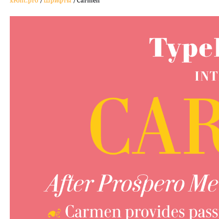
xFont.pro
/
Шрифты
/
Carmen