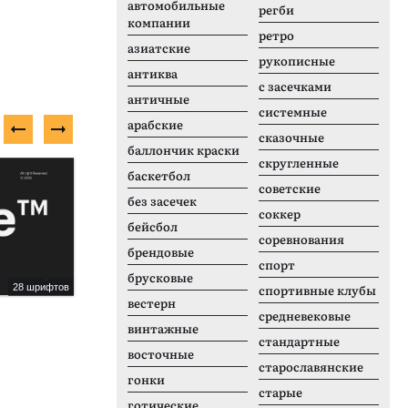
автомобильные
регби
компании
ретро
азиатские
рукописные
антиква
с засечками
античные
системные
арабские
сказочные
баллончик краски
скругленные
Бесплатный шрифт
П
баскетбол
советские
без засечек
соккер
бейсбол
соревнования
брендовые
спорт
брусковые
28 шрифтов
12 шрифтов
спортивные клубы
вестерн
Bai Jamjuree
F
средневековые
винтажные
стандартные
восточные
старославянские
гонки
старые
готические