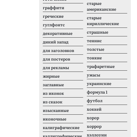
старые
граффити
американские
греческие
старые
кириллические
гуглфонтс
страшные
декоративные
теннис
дикий запад
толстые
для заголовков
тонкие
для постеров
трафаретные
для рекламы
ужасы
жирные
украинские
заглавные
формула 1
из иконок
футбол
из сказок
хоккей
изысканные
хорор
иконочные
хоррор
калиграфические
хэллоуин
каллиграфические