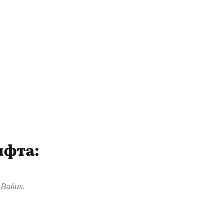
ифта:
Balius.