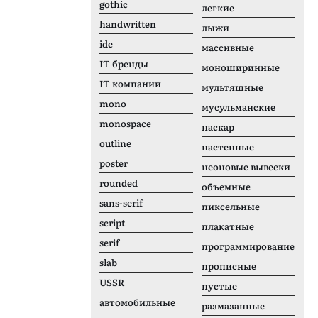
gothic
легкие
handwritten
лыжи
ide
массивные
IT бренды
моноширинные
IT компании
мультяшные
mono
мусульманские
monospace
наскар
outline
настенные
poster
неоновые вывески
rounded
объемные
sans-serif
пиксельные
script
плакатные
serif
программирование
slab
прописные
USSR
пустые
автомобильные
размазанные