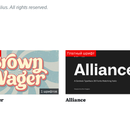
us. All rights reserved.
Платный шрифт
1 шрифтов
er
Alliance