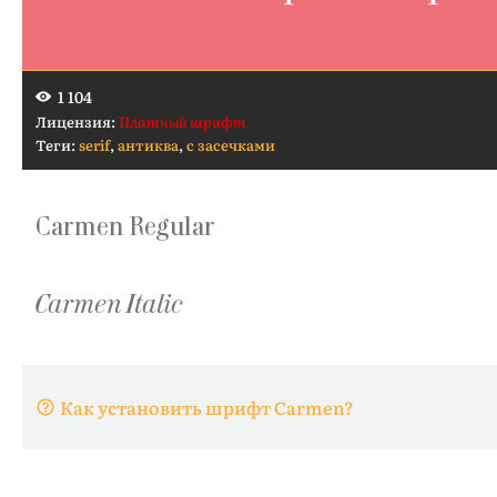
1 104
Лицензия:
Платный шрифт
Теги:
serif
,
антиква
,
с засечками
Как установить шрифт Carmen?