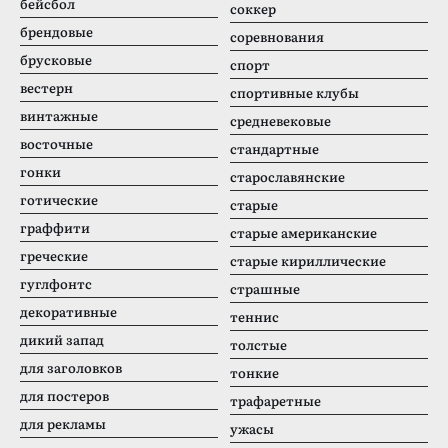
бейсбол
соккер
брендовые
соревнования
брусковые
спорт
вестерн
спортивные клубы
винтажные
средневековые
восточные
стандартные
гонки
старославянские
готические
старые
граффити
старые американские
греческие
старые кириллические
гуглфонтс
страшные
декоративные
теннис
дикий запад
толстые
для заголовков
тонкие
для постеров
трафаретные
для рекламы
ужасы