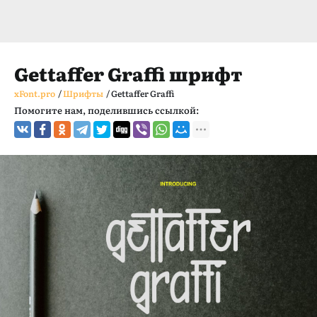
Gettaffer Graffi шрифт
xFont.pro
/
Шрифты
/
Gettaffer Graffi
Помогите нам, поделившись ссылкой: