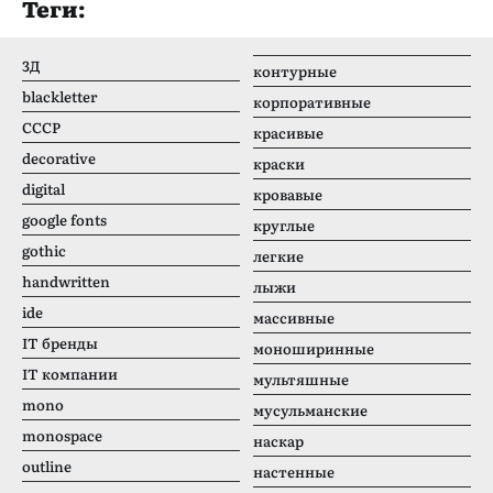
Теги:
3Д
контурные
blackletter
корпоративные
CCCР
красивые
decorative
краски
digital
кровавые
google fonts
круглые
gothic
легкие
handwritten
лыжи
ide
массивные
IT бренды
моноширинные
IT компании
мультяшные
mono
мусульманские
monospace
наскар
outline
настенные