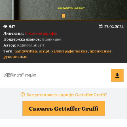
27.02.2024
547
Лицензия:
Платный шрифт
Поддержка языков:
Латиница
Автор:
Kalingga.Albert
Теги:
handwritten
,
script
,
каллиграфические
,
прописные
,
рукописные
Как установить шрифт Gettaffer Graffi?
Скачать Gettaffer Graffi