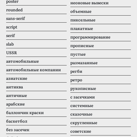
poster
неоновые вывески
rounded
объемные
sans-serif
пиксельные
script
плакатные
serif
программирование
slab
прописные
USSR
пустые
автомобильные
размазанные
автомобильные компании
регби
азиатские
ретро
антиква
рукописные
античные
с засечками
арабские
системные
баллончик краски
сказочные
баскетбол
скругленные
без засечек
советские