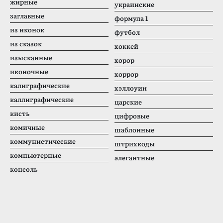
жирные
украинские
заглавные
формула 1
из иконок
футбол
из сказок
хоккей
изысканные
хорор
иконочные
хоррор
калиграфические
хэллоуин
каллиграфические
царские
кисть
цифровые
комичные
шаблонные
коммунистические
штрихкоды
компьютерные
элегантные
консоль