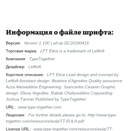
Информация о файле шрифта:
Версия:
Version 1.100 | wf-rip DC20190415
Торговая марка:
LFT Etica is a trademark of Leftloft
Компания:
TypeTogether
Дизайнер:
Leftloft
Короткое описание:
LFT Etica Lead design and concept by
Leftloft Assistant design: Beatrice d'Agostino Quality assurance:
Azza Alameddine Engineering: Joancarles Casasin Graphic
design: Elena Veguillas, Rabab Chafareddine Copywriting:
Joshua Farmer Published by TypeTogether.
URL:
www.type-together.com
Лицензия:
For further details please go to: http://www.type-
together.com/resources/eula/TT-EULA.pdf
License URL:
www.type-together.com/resources/eula/TT-