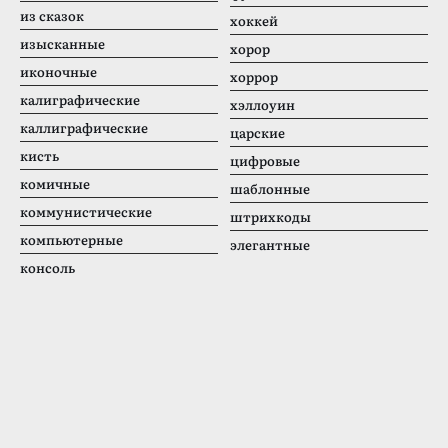
из сказок
хоккей
изысканные
хорор
иконочные
хоррор
калиграфические
хэллоуин
каллиграфические
царские
кисть
цифровые
комичные
шаблонные
коммунистические
штрихкоды
компьютерные
элегантные
консоль