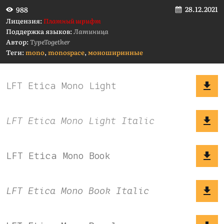
28.12.2021
988
Лицензия:
Платный шрифт
Поддержка языков:
Латиница
Автор:
TypeTogether
Теги:
mono
,
monospace
,
моноширинные