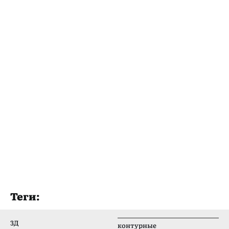
Теги:
3Д
контурные