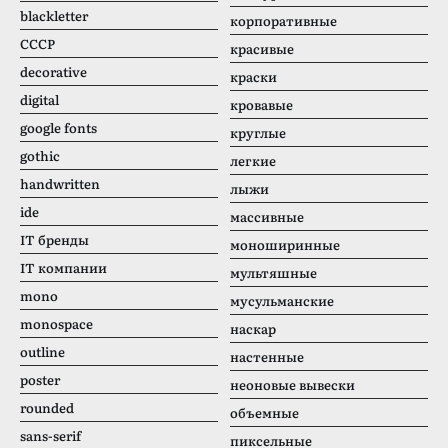
blackletter
корпоративные
CCCР
красивые
decorative
краски
digital
кровавые
google fonts
круглые
gothic
легкие
handwritten
лыжи
ide
массивные
IT бренды
моноширинные
IT компании
мультяшные
mono
мусульманские
monospace
наскар
outline
настенные
poster
неоновые вывески
rounded
объемные
sans-serif
пиксельные