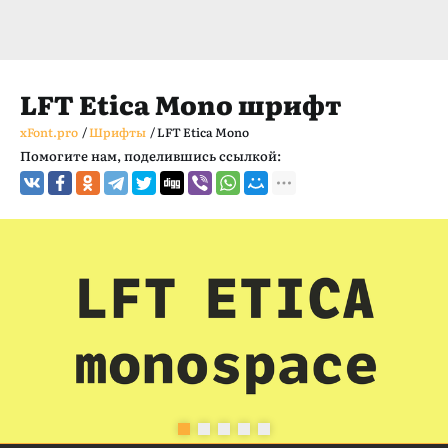
LFT Etica Mono шрифт
xFont.pro
/
Шрифты
/
LFT Etica Mono
Помогите нам, поделившись ссылкой: