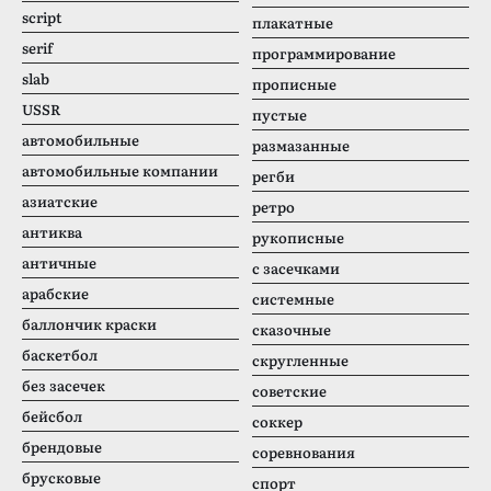
script
плакатные
serif
программирование
slab
прописные
USSR
пустые
автомобильные
размазанные
автомобильные компании
регби
азиатские
ретро
антиква
рукописные
античные
с засечками
арабские
системные
баллончик краски
сказочные
баскетбол
скругленные
без засечек
советские
бейсбол
соккер
брендовые
соревнования
брусковые
спорт