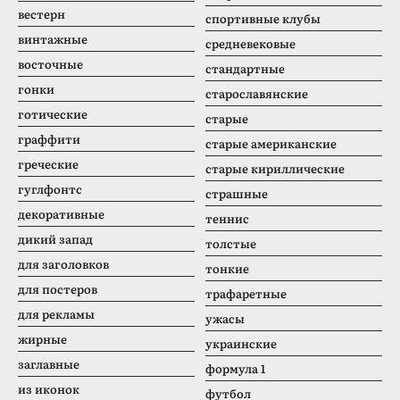
вестерн
спортивные клубы
винтажные
средневековые
восточные
стандартные
гонки
старославянские
готические
старые
граффити
старые американские
греческие
старые кириллические
гуглфонтс
страшные
декоративные
теннис
дикий запад
толстые
для заголовков
тонкие
для постеров
трафаретные
для рекламы
ужасы
жирные
украинские
заглавные
формула 1
из иконок
футбол