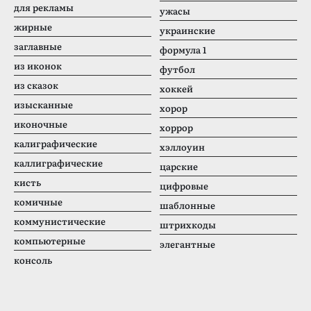
для рекламы
ужасы
жирные
украинские
заглавные
формула 1
из иконок
футбол
из сказок
хоккей
изысканные
хорор
иконочные
хоррор
калиграфические
хэллоуин
каллиграфические
царские
кисть
цифровые
комичные
шаблонные
коммунистические
штрихкоды
компьютерные
элегантные
консоль