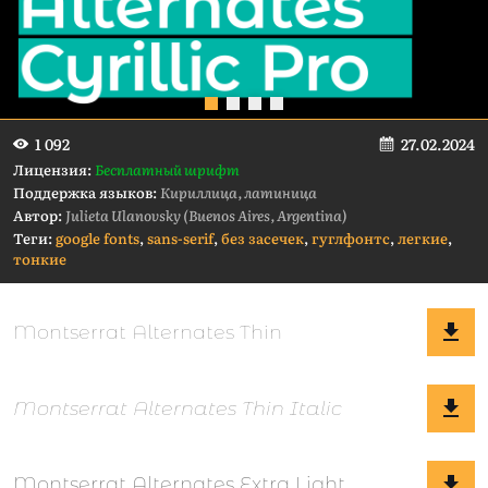
27.02.2024
1 092
Лицензия:
Бесплатный шрифт
Поддержка языков:
Кириллица, латиница
Автор:
Julieta Ulanovsky (Buenos Aires, Argentina)
Теги:
google fonts
,
sans-serif
,
без засечек
,
гуглфонтс
,
легкие
,
тонкие