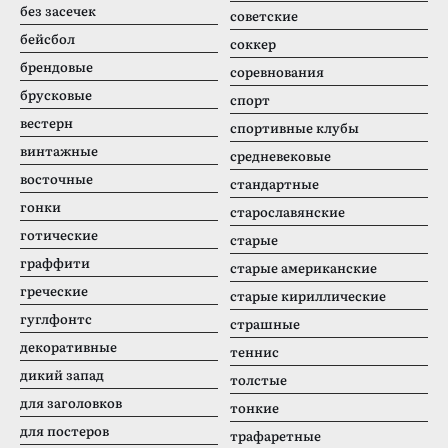
без засечек
советские
бейсбол
соккер
брендовые
соревнования
брусковые
спорт
вестерн
спортивные клубы
винтажные
средневековые
восточные
стандартные
гонки
старославянские
готические
старые
граффити
старые американские
греческие
старые кириллические
гуглфонтс
страшные
декоративные
теннис
дикий запад
толстые
для заголовков
тонкие
для постеров
трафаретные