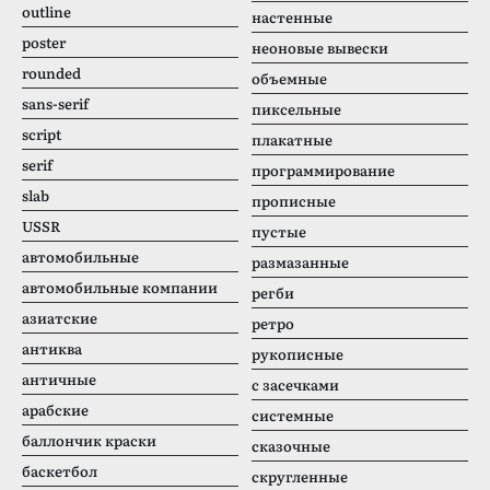
outline
настенные
poster
неоновые вывески
rounded
объемные
sans-serif
пиксельные
script
плакатные
serif
программирование
slab
прописные
USSR
пустые
автомобильные
размазанные
автомобильные компании
регби
азиатские
ретро
антиква
рукописные
античные
с засечками
арабские
системные
баллончик краски
сказочные
баскетбол
скругленные