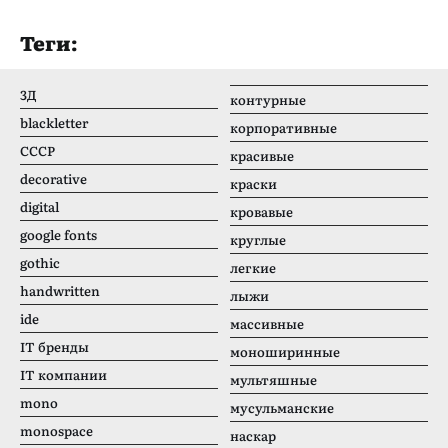
Теги:
3Д
контурные
blackletter
корпоративные
CCCР
красивые
decorative
краски
digital
кровавые
google fonts
круглые
gothic
легкие
handwritten
лыжи
ide
массивные
IT бренды
моноширинные
IT компании
мультяшные
mono
мусульманские
monospace
наскар