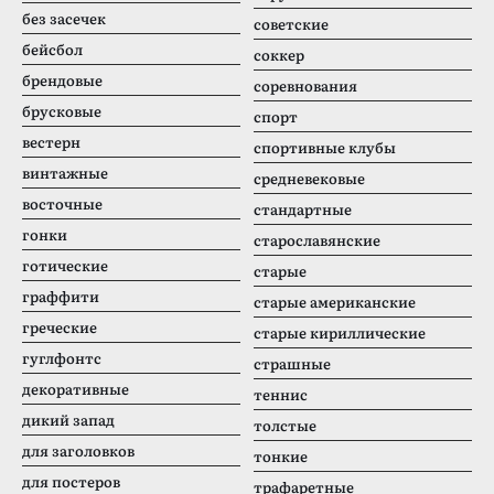
без засечек
советские
бейсбол
соккер
брендовые
соревнования
брусковые
спорт
вестерн
спортивные клубы
винтажные
средневековые
восточные
стандартные
гонки
старославянские
готические
старые
граффити
старые американские
греческие
старые кириллические
гуглфонтс
страшные
декоративные
теннис
дикий запад
толстые
для заголовков
тонкие
для постеров
трафаретные