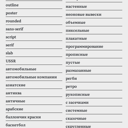
outline
настенные
poster
неоновые вывески
rounded
объемные
sans-serif
пиксельные
script
плакатные
serif
программирование
slab
прописные
USSR
пустые
автомобильные
размазанные
автомобильные компании
регби
азиатские
ретро
антиква
рукописные
античные
с засечками
арабские
системные
баллончик краски
сказочные
баскетбол
скругленные