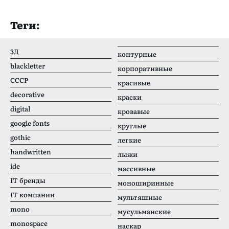
Теги:
3Д
контурные
blackletter
корпоративные
CCCР
красивые
decorative
краски
digital
кровавые
google fonts
круглые
gothic
легкие
handwritten
лыжи
ide
массивные
IT бренды
моноширинные
IT компании
мультяшные
mono
мусульманские
monospace
наскар