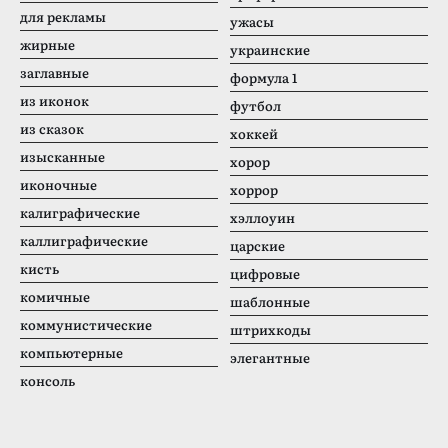
для рекламы
ужасы
жирные
украинские
заглавные
формула 1
из иконок
футбол
из сказок
хоккей
изысканные
хорор
иконочные
хоррор
калиграфические
хэллоуин
каллиграфические
царские
кисть
цифровые
комичные
шаблонные
коммунистические
штрихкоды
компьютерные
элегантные
консоль