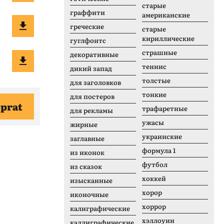
старые
граффити
американские
греческие
старые
кириллические
гуглфонтс
страшные
декоративные
теннис
дикий запад
толстые
для заголовков
тонкие
для постеров
Sprat
трафаретные
для рекламы
ужасы
жирные
украинские
заглавные
формула 1
из иконок
футбол
из сказок
хоккей
изысканные
хорор
иконочные
хоррор
калиграфические
хэллоуин
каллиграфические