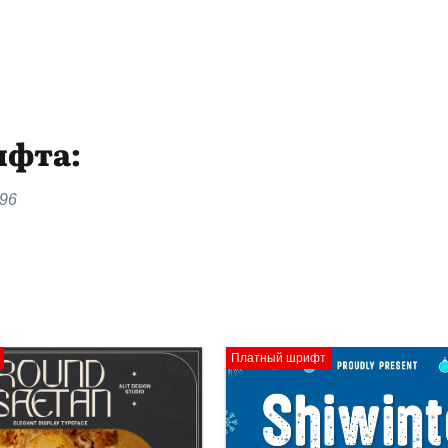
ифта:
596
Платный шрифт