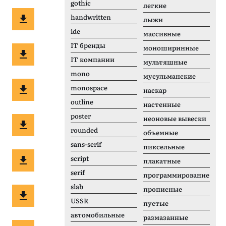
gothic
легкие
handwritten
лыжи
ide
массивные
IT бренды
моноширинные
IT компании
мультяшные
mono
мусульманские
monospace
наскар
outline
настенные
poster
неоновые вывески
rounded
объемные
sans-serif
пиксельные
script
плакатные
serif
программирование
slab
прописные
USSR
пустые
автомобильные
размазанные