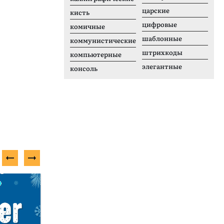
царские
кисть
цифровые
комичные
шаблонные
коммунистические
штрихкоды
компьютерные
элегантные
консоль
Платный шрифт
Б