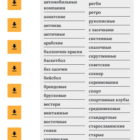
автомобильные
регби
компании
ретро
азиатские
рукописные
антиква
с засечками
античные
системные
арабские
сказочные
баллончик краски
скругленные
баскетбол
советские
без засечек
соккер
бейсбол
соревнования
брендовые
спорт
брусковые
спортивные клубы
вестерн
средневековые
винтажные
стандартные
восточные
старославянские
гонки
старые
готические