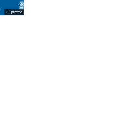
1 шрифтов
1 шрифтов
Little Bunny
F