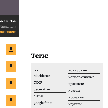
27.06.2022
Латиница
 засечками
Теги:
3Д
контурные
blackletter
корпоративные
CCCР
красивые
decorative
краски
digital
кровавые
google fonts
круглые