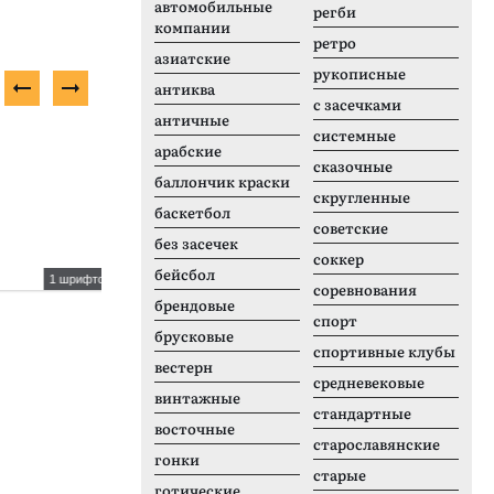
автомобильные
регби
компании
ретро
азиатские
рукописные
антиква
с засечками
античные
системные
Платный шрифт
П
арабские
сказочные
баллончик краски
скругленные
баскетбол
советские
без засечек
соккер
бейсбол
1 шрифтов
18 шрифтов
соревнования
брендовые
Scanno
B
спорт
брусковые
спортивные клубы
вестерн
средневековые
винтажные
стандартные
восточные
старославянские
гонки
старые
готические