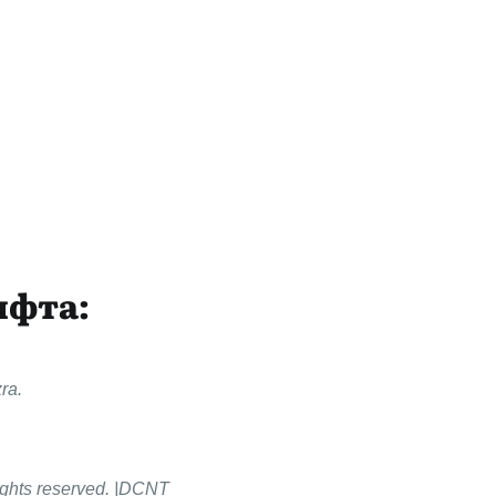
ифта:
ra.
rights reserved. |DCNT