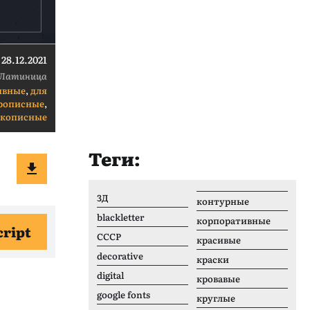
28.12.2021
Латиница
ивные
,
для
рописные
,
укописные
Теги:
3Д
контурные
blackletter
корпоративные
cript
CCCР
красивые
decorative
краски
digital
кровавые
google fonts
круглые