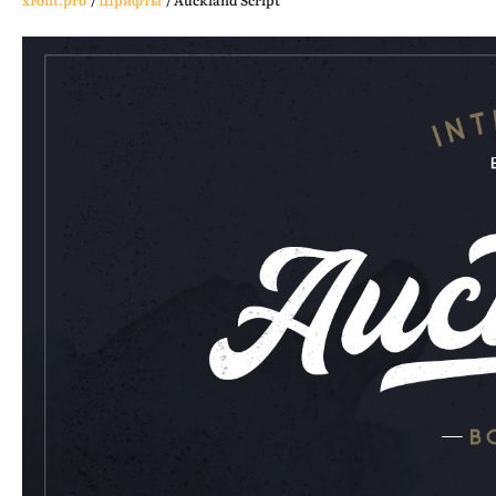
xFont.pro
/
Шрифты
/
Auckland Script