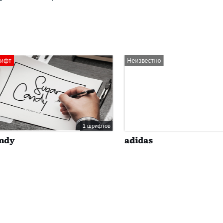
Неизвестно
1 шрифтов
y
adidas