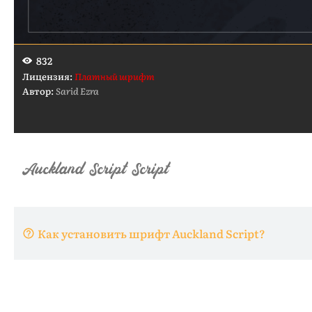
832
Лицензия:
Платный шрифт
Автор:
Sarid Ezra
Как установить шрифт Auckland Script?