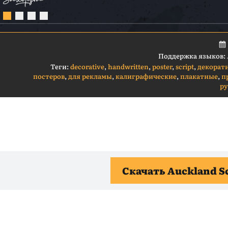
Поддержка языков:
Теги:
decorative
,
handwritten
,
poster
,
script
,
декорат
постеров
,
для рекламы
,
калиграфические
,
плакатные
,
п
р
Скачать Auckland S