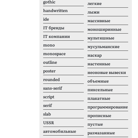
gothic
легкие
handwritten
лыжи
ide
массивные
IT бренды
моноширинные
IT компании
мультяшные
mono
мусульманские
monospace
наскар
outline
настенные
poster
неоновые вывески
rounded
объемные
sans-serif
пиксельные
script
плакатные
serif
программирование
slab
прописные
USSR
пустые
автомобильные
размазанные