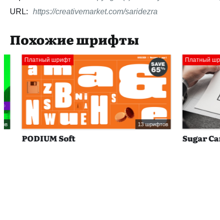
URL:
https://creativemarket.com/saridezra
Похожие шрифты
Платный шрифт
Платный шрифт
13 шрифтов
PODIUM Soft
Sugar Cand