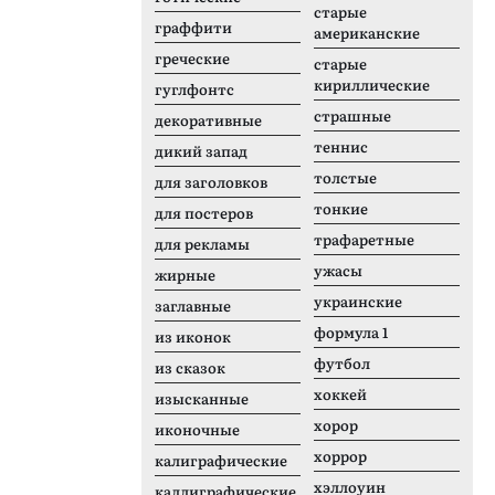
старые
граффити
американские
греческие
старые
кириллические
гуглфонтс
страшные
декоративные
теннис
дикий запад
толстые
для заголовков
тонкие
для постеров
трафаретные
для рекламы
ужасы
жирные
украинские
заглавные
формула 1
из иконок
футбол
из сказок
хоккей
изысканные
хорор
иконочные
хоррор
калиграфические
хэллоуин
каллиграфические